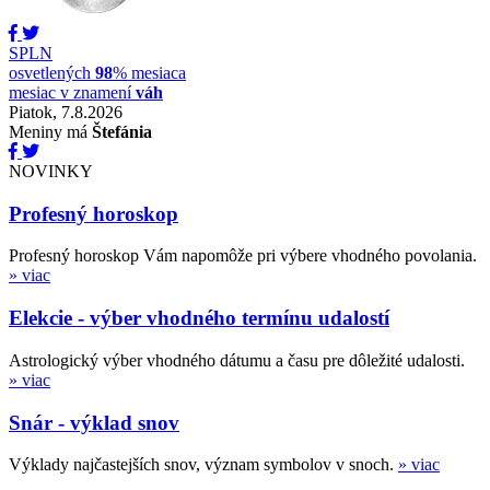
SPLN
osvetlených
98
% mesiaca
mesiac v znamení
váh
Piatok, 7.8.2026
Meniny má
Štefánia
NOVINKY
Profesný horoskop
Profesný horoskop Vám napomôže pri výbere vhodného povolania.
» viac
Elekcie - výber vhodného termínu udalostí
Astrologický výber vhodného dátumu a času pre dôležité udalosti.
» viac
Snár - výklad snov
Výklady najčastejších snov, význam symbolov v snoch.
» viac