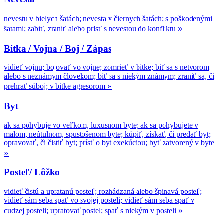
nevestu v bielych šatách; nevesta v čiernych šatách; s poškodenými
»
šatami; zabiť, zraniť alebo prísť s nevestou do konfliktu
Bitka / Vojna / Boj / Zápas
vidieť vojnu; bojovať vo vojne; zomrieť v bitke; biť sa s netvorom
alebo s neznámym človekom; biť sa s niekým známym; zraniť sa, či
»
prehrať súboj; v bitke agresorom
Byt
ak sa pohybuje vo veľkom, luxusnom byte; ak sa pohybujete v
malom, neútulnom, spustošenom byte; kúpiť, získať, či predať byt;
opravovať, či čistiť byt; prísť o byt exekúciou; byť zatvorený v byte
»
Posteľ/ Lôžko
vidieť čistú a upratanú posteľ; rozhádzaná alebo špinavá posteľ;
vidieť sám seba spať vo svojej posteli; vidieť sám seba spať v
»
cudzej posteli; upratovať postel; spať s niekým v posteli