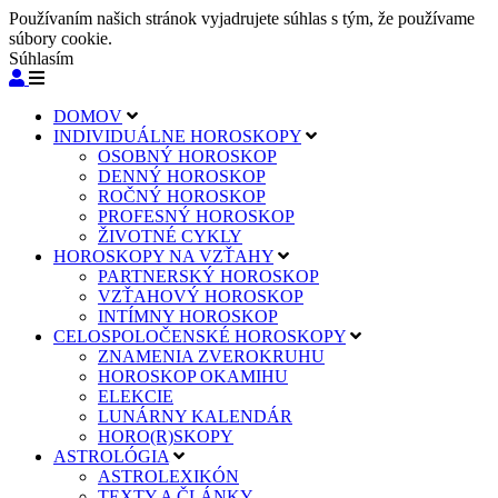
Používaním našich stránok vyjadrujete súhlas s tým, že používame
súbory cookie.
Súhlasím
DOMOV
INDIVIDUÁLNE HOROSKOPY
OSOBNÝ HOROSKOP
DENNÝ HOROSKOP
ROČNÝ HOROSKOP
PROFESNÝ HOROSKOP
ŽIVOTNÉ CYKLY
HOROSKOPY NA VZŤAHY
PARTNERSKÝ HOROSKOP
VZŤAHOVÝ HOROSKOP
INTÍMNY HOROSKOP
CELOSPOLOČENSKÉ HOROSKOPY
ZNAMENIA ZVEROKRUHU
HOROSKOP OKAMIHU
ELEKCIE
LUNÁRNY KALENDÁR
HORO(R)SKOPY
ASTROLÓGIA
ASTROLEXIKÓN
TEXTY A ČLÁNKY