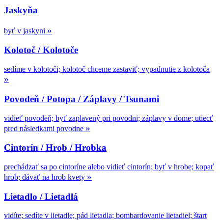
Jaskyňa
»
byť v jaskyni
Kolotoč / Kolotoče
sedíme v kolotoči; kolotoč chceme zastaviť; vypadnutie z kolotoča
»
Povodeň / Potopa / Záplavy / Tsunami
vidieť povodeň; byť zaplavený pri povodni; záplavy v dome; utiecť
»
pred následkami povodne
Cintorín / Hrob / Hrobka
prechádzať sa po cintoríne alebo vidieť cintorín; byť v hrobe; kopať
»
hrob; dávať na hrob kvety
Lietadlo / Lietadlá
vidíte; sedíte v lietadle; pád lietadla; bombardovanie lietadiel; štart