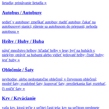
»
lietadla; pristávanie lietadla
Autobus / Autobusy
sedieť v autobuse; zmeškať autobus; riadiť autobus; čakať na
autobusovej stanici; rútenie sa autobusom do priepasti; nehoda
»
autobusu
Hríby / Huby / Huba
nájsť množstvo hríbov; hľadať hríby v lese; byť na hubách s
niekým; otráviť sa hubami alebo vidieť jedovaté hríby; čistiť huby;
»
jesť huby
Oblečenie / Šaty
nevhodne, alebo nedostatočne oblečení; v červenom oblečení;
modré šaty; svadobné šaty; kupovať šaty; prezliekania šiat; roztrhať,
»
či zničiť šaty
Krv / Krvácianie
vašu krv, ktorá tečie z určitej časti tela; krv na určitom predmete