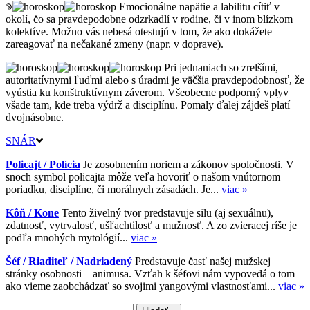
Emocionálne napätie a labilitu cítiť v
okolí, čo sa pravdepodobne odzrkadlí v rodine, či v inom blízkom
kolektíve. Možno vás nebesá otestujú v tom, že ako dokážete
zareagovať na nečakané zmeny (napr. v doprave).
Pri jednaniach so zrelšími,
autoritatívnymi ľuďmi alebo s úradmi je väčšia pravdepodobnosť, že
vyústia ku konštruktívnym záverom. Všeobecne podporný vplyv
všade tam, kde treba výdrž a disciplínu. Pomaly ďalej zájdeš platí
dvojnásobne.
SNÁR
Policajt / Polícia
Je zosobnením noriem a zákonov spoločnosti. V
snoch symbol policajta môže veľa hovoriť o našom vnútornom
poriadku, disciplíne, či morálnych zásadách. Je...
viac »
Kôň / Kone
Tento živelný tvor predstavuje silu (aj sexuálnu),
zdatnosť, vytrvalosť, ušľachtilosť a mužnosť. A zo zvieracej ríše je
podľa mnohých mytológií...
viac »
Šéf / Riaditeľ / Nadriadený
Predstavuje časť našej mužskej
stránky osobnosti – animusa. Vzťah k šéfovi nám vypovedá o tom
ako vieme zaobchádzať so svojimi yangovými vlastnosťami...
viac »