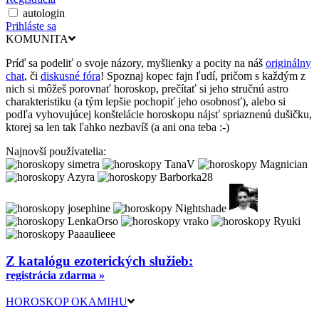
autologin
Prihláste sa
KOMUNITA
Príď sa podeliť o svoje názory, myšlienky a pocity na náš
originálny
chat
, či
diskusné fóra
! Spoznaj kopec fajn ľudí, pričom s každým z
nich si môžeš porovnať horoskop, prečítať si jeho stručnú astro
charakteristiku (a tým lepšie pochopiť jeho osobnosť), alebo si
podľa vyhovujúcej konštelácie horoskopu nájsť spriaznenú dušičku,
ktorej sa len tak ľahko nezbavíš (a ani ona teba :-)
Najnovší používatelia:
Z katalógu ezoterických služieb:
registrácia zdarma »
HOROSKOP OKAMIHU