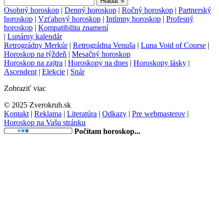
Osobný horoskop
|
Denný horoskop
|
Ročný horoskop
|
Partnerský
horoskop
|
Vzťahový horoskop
|
Intímny horoskop
|
Profesný
horoskop
|
Kompatibilita znamení
|
Lunárny kalendár
Retrográdny Merkúr
|
Retrográdna Venuša
|
Luna Void of Course
|
Horoskop na týždeň
|
Mesačný horoskop
Horoskop na zajtra
|
Horoskopy na dnes
|
Horoskopy lásky
|
Ascendent
|
Elekcie
|
Snár
Zobraziť viac
© 2025 Zverokruh.sk
Kontakt
|
Reklama
|
Literatúra
|
Odkazy
|
Pre webmasterov
|
Horoskop na Vašu stránku
Počítam horoskop...