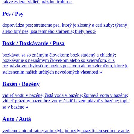
»
rakve zviera. vidieť prázdnu truhlu
Pes / Psy
doprevádza pes; stretneme psa, ktorý je zlostný a cerí zuby; týraný
»
alebo bitý pes; psa temného sfarbenia; biely pes
Bozk / Bozkávanie / Pusa
bozkávať sa so známym človekom; bozk studený a chladný;
bozkávanie s neznámym človekom alebo so zvieraťom, či s
rozprávkovou bytosťou; bozk s postavou alebo zvieraťom, ktoré je
»
stelesnením našich určitých nevedomých vlastností
Bazén / Bazény
vidieť vodu v bazéne; čistá voda v bazéne; špinavá voda v bazéne;
vidieť prázdny bazén bez vody; čistiť bazén; plávať v bazéne; topiť
»
sa v bazéne
Auto / Autá
vedieme auto obratne; autu zlyhajú brzdy; zrazili; len sedíme v aute,