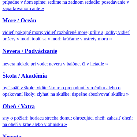
prípadne v ňom spíme; sedíme na zadnom sedadle; posedávanie v
»
zaparkovanom aute
More / Oceán
vidieť pokojné more; vidieť rozbúrené more; príliv a; odliv; vidieť
»
príšery v mori; topiť sa v mori; kráčame v ústrety moru
Nevera / Podvádzanie
»
nevera niekde pri vode; nevera v balóne, či v lietadle
Škola / Akadémia
byť späť v škole; vidíte školu; o prepadnutí v ročníku alebo o
»
opakovaní školy; zlyhať na skúške; úspešne absolvovať skúšku
Oheň / Vatra
sny o požiari; horiaca strecha domu; ohrozujúci oheň; zahasiť oheň;
»
na oheň v krbe alebo v ohnisku
Nevesta