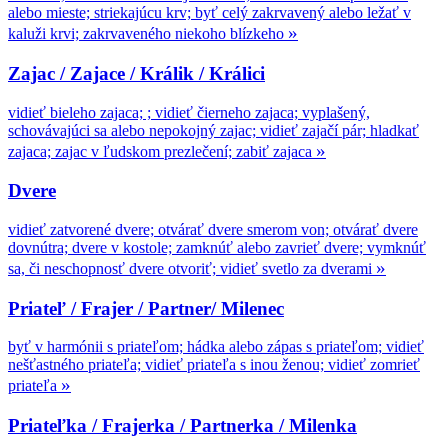
alebo mieste; striekajúcu krv; byť celý zakrvavený alebo ležať v
»
kaluži krvi; zakrvaveného niekoho blízkeho
Zajac / Zajace / Králik / Králici
vidieť bieleho zajaca; ; vidieť čierneho zajaca; vyplašený,
schovávajúci sa alebo nepokojný zajac; vidieť zajačí pár; hladkať
»
zajaca; zajac v ľudskom prezlečení; zabiť zajaca
Dvere
vidieť zatvorené dvere; otvárať dvere smerom von; otvárať dvere
dovnútra; dvere v kostole; zamknúť alebo zavrieť dvere; vymknúť
»
sa, či neschopnosť dvere otvoriť; vidieť svetlo za dverami
Priateľ / Frajer / Partner/ Milenec
byť v harmónii s priateľom; hádka alebo zápas s priateľom; vidieť
nešťastného priateľa; vidieť priateľa s inou ženou; vidieť zomrieť
»
priateľa
Priateľka / Frajerka / Partnerka / Milenka