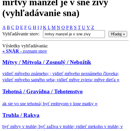
mrtvy manzel je v sne zivy
(vyhľadávanie sna)
A
B
C
D
E
F
G
H
I
J
K
L
M
N
O
P
R
S
T
U
V
Z
Vyhľadávanie snov:
Výsledky vyhľadávania:
« SNÁR
- zoznam snov
Mŕtvy / Mŕtvola / Zosnulý / Nebožtík
vidieť mŕtveho známeho; ; vidieť mŕtveho neznámeho človeka;
»
vidieť mŕtveho samého seba; vidieť mŕtve zviera; mŕtve dieťa
Tehotná / Gravídna / Tehotenstvo
»
ak ste vo sne tehotná; byť embryom v lone matky
Truhla / Rakva
byť mŕtvy v truhle; byť zaživa v truhle; vidieť niekoho v truhle; v