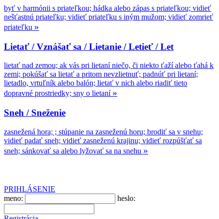
byť v harmónii s priateľkou; hádka alebo zápas s priateľkou; vidieť
nešťastnú priateľku; vidieť priateľku s iným mužom; vidieť zomrieť
»
priateľku
Lietať / Vznášať sa / Lietanie / Letieť / Let
lietať nad zemou; ak vás pri lietaní niečo, či niekto ťaží alebo ťahá k
zemi; pokúšať sa lietať a pritom nevzlietnuť; padnúť pri lietaní;
lietadlo, vrtuľník alebo balón; lietať v nich alebo riadiť tieto
»
dopravné prostriedky; sny o lietaní
Sneh / Sneženie
zasnežená hora; ; stúpanie na zasneženú horu; brodiť sa v snehu;
vidieť padať sneh; vidieť zasneženú krajinu; vidieť rozpúšťať sa
»
sneh; sánkovať sa alebo lyžovať sa na snehu
PRIHLÁSENIE
meno:
heslo:
Registrácia