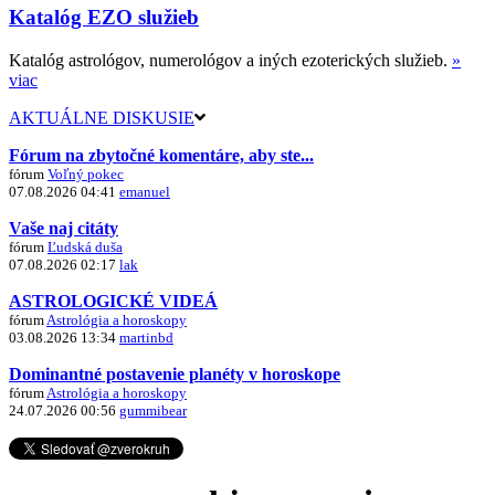
Katalóg EZO služieb
Katalóg astrológov, numerológov a iných ezoterických služieb.
»
viac
AKTUÁLNE DISKUSIE
Fórum na zbytočné komentáre, aby ste...
fórum
Voľný pokec
07.08.2026 04:41
emanuel
Vaše naj citáty
fórum
Ľudská duša
07.08.2026 02:17
lak
ASTROLOGICKÉ VIDEÁ
fórum
Astrológia a horoskopy
03.08.2026 13:34
martinbd
Dominantné postavenie planéty v horoskope
fórum
Astrológia a horoskopy
24.07.2026 00:56
gummibear