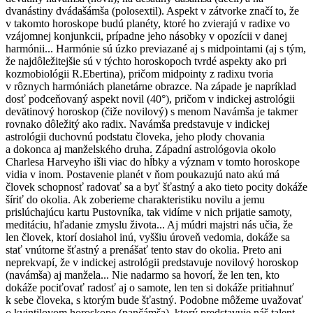
dvanástiny dvádašámša (polosextil). Aspekt v zátvorke značí to, že
v takomto horoskope budú planéty, ktoré ho zvierajú v radixe vo
vzájomnej konjunkcii, prípadne jeho násobky v opozícii v danej
harmónii... Harmónie sú úzko previazané aj s midpointami (aj s tým,
že najdôležitejšie sú v týchto horoskopoch tvrdé aspekty ako pri
kozmobiológii R.Ebertina), pričom midpointy z radixu tvoria
v rôznych harmóniách planetárne obrazce. Na západe je napríklad
dosť podceňovaný aspekt novil (40°), pričom v indickej astrológii
devätinový horoskop (čiže novilový) s menom Navámša je takmer
rovnako dôležitý ako radix. Navámša predstavuje v indickej
astrológii duchovnú podstatu človeka, jeho plody chovania
a dokonca aj manželského druha. Západní astrológovia okolo
Charlesa Harveyho išli viac do hĺbky a význam v tomto horoskope
vidia v inom. Postavenie planét v ňom poukazujú nato akú má
človek schopnosť radovať sa a byť šťastný a ako tieto pocity dokáže
šíriť do okolia. Ak zoberieme charakteristiku novilu a jemu
prislúchajúcu kartu Pustovníka, tak vidíme v nich prijatie samoty,
meditáciu, hľadanie zmyslu života... Aj múdri majstri nás učia, že
len človek, ktorí dosiahol inú, vyššiu úroveň vedomia, dokáže sa
stať vnútorne šťastný a prenášať tento stav do okolia. Preto ani
neprekvapí, že v indickej astrológii predstavuje novilový horoskop
(navámša) aj manžela... Nie nadarmo sa hovorí, že len ten, kto
dokáže pociťovať radosť aj o samote, len ten si dokáže pritiahnuť
k sebe človeka, s ktorým bude šťastný. Podobne môžeme uvažovať
o kvintilovom horoskope (pančámša), ktorý predstavuje náš talent