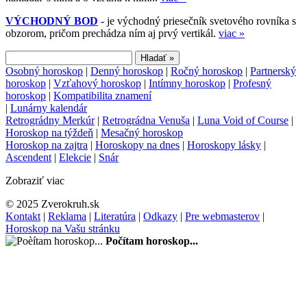
VÝCHODNÝ BOD
- je východný priesečník svetového rovníka s
obzorom, pričom prechádza ním aj prvý vertikál.
viac »
Osobný horoskop
|
Denný horoskop
|
Ročný horoskop
|
Partnerský
horoskop
|
Vzťahový horoskop
|
Intímny horoskop
|
Profesný
horoskop
|
Kompatibilita znamení
|
Lunárny kalendár
Retrográdny Merkúr
|
Retrográdna Venuša
|
Luna Void of Course
|
Horoskop na týždeň
|
Mesačný horoskop
Horoskop na zajtra
|
Horoskopy na dnes
|
Horoskopy lásky
|
Ascendent
|
Elekcie
|
Snár
Zobraziť viac
© 2025 Zverokruh.sk
Kontakt
|
Reklama
|
Literatúra
|
Odkazy
|
Pre webmasterov
|
Horoskop na Vašu stránku
Počítam horoskop...