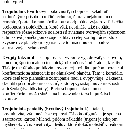
pohli vpred.
Trojuholník kvintilový
– šikovnosť, schopnosť zvládnuť
jedinečným spôsobom určitú techniku, či už v nejakom umení,
remesle, športe, komunikácii a tou sa originálne vyjadrovať. Určitá
podobnosť s polokrížom, ktorá však neprináša také napätie,
respektíve rôzne krízové udalosti sú zvládané tvorivejším spôsobom.
Ohnisková planéta poukazuje na hlavu celej konfigurácie, ktorá
zvyšné dve planéty (ruky) riadi. Je to hnací motor nápadov
a kreatívných schopností.
Dvojitý bikvintil
– schopnosť sa výborne vyjadrovať, či slovom,
umením, športom alebo technickými zručnosťami. Talent, kreativita.
Tlak je menší ako pri bikvintilovom trojuholníku, pričom potenciál
konfigurácie sa sústreďuje na ohniskovú planétu. Tam je kormidlo,
ktoré celé toto planetárne zoskupanie riadi a ovplyvňuje. Základňa
(kvintil) pôsobí ako niečo staré, z ktorej vyrastajú nové možnosti
a riešenia (dva bikvintily). Preto schopnosti dane touto
konfiguráciou môžu slúžiť na inovovanie starých, prežitých
vzorcov.
Trojuholník geniality (Sextilový trojuholník)
– talent,
produktivita, výnimočné schopnosti. Táto konfigurácia je spojená
s tarotovou kartou Milenci, pričom základňa (trigon) je zdrojom
myšlienok, vízií, kreativity, ideálov, ktoré dokážu obstáť v reálnom