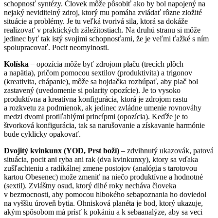
schopnosť syntézy. Človek môže pôsobiť ako by bol napojený na
nejaký neviditelný zdroj, ktorý mu pomáha zvládať rôzne zložité
situácie a problémy. Je tu veľká tvorivá sila, ktorá sa dokáže
realizovať v praktických záležitostiach. Na druhú stranu si môže
jedinec byť tak istý svojimi schopnosťami, že je veľmi ťažké s ním
spolupracovať. Pocit neomylnosti.
Kolíska
– opozícia môže byť zdrojom plaču (trecích plôch
a napätia), pričom pomocou sextilov (produktivita) a trigonov
(kreativita, chápanie), môže sa hojdačka rozhúpať, aby plač bol
zastavený (uvedomenie si polarity opozície). Je to vysoko
produktívna a kreatívna konfigurácia, ktorá je zdrojom rastu
a rozkvetu za podmienok, ak jedinec zvládne umenie rovnováhy
medzi dvomi protiľahlými princípmi (opozícia). Keďže je to
štvorková konfigurácia, tak sa narušovanie a získavanie harmónie
bude cyklicky opakovať.
Dvojitý kvinkunx (YOD, Prst boží)
– zdvihnutý ukazovák, patová
situácia, pocit ani ryba ani rak (dva kvinkunxy), ktory sa vďaka
zušľachteniu a radikálnej zmene postojov (analógia s tarotovou
kartou Obesenec) može zmeniť na niečo produktívne a hodnotné
(sextil). Zvláštny osud, ktorý dlhé roky necháva človeka
v bezmocnosti, aby pomocou hlbokého sebapoznania ho doviedol
na vyššiu úroveň bytia. Ohnisková planéta je bod, ktorý ukazuje,
akým spôsobom má prísť k pokániu a k sebaanalýze, aby sa veci