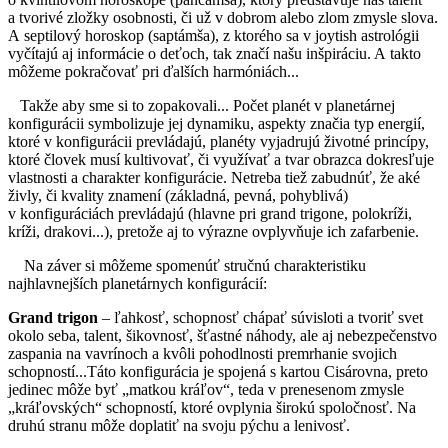
a tvorivé zložky osobnosti, či už v dobrom alebo zlom zmysle slova.
A septilový horoskop (saptámša), z ktorého sa v joytish astrológii
vyčítajú aj informácie o deťoch, tak značí našu inšpiráciu. A takto
môžeme pokračovať pri ďalších harmóniách...
Takže aby sme si to zopakovali... Počet planét v planetárnej
konfigurácii symbolizuje jej dynamiku, aspekty značia typ energií,
ktoré v konfigurácii prevládajú, planéty vyjadrujú životné princípy,
ktoré človek musí kultivovať, či využívať a tvar obrazca dokresľuje
vlastnosti a charakter konfigurácie. Netreba tiež zabudnúť, že aké
živly, či kvality znamení (základná, pevná, pohyblivá)
v konfiguráciách prevládajú (hlavne pri grand trigone, polokríži,
kríži, drakovi...), pretože aj to výrazne ovplyvňuje ich zafarbenie.
Na záver si môžeme spomenúť stručnú charakteristiku
najhlavnejších planetárnych konfigurácií:
Grand trigon
– ľahkosť, schopnosť chápať súvisloti a tvoriť svet
okolo seba, talent, šikovnosť, šťastné náhody, ale aj nebezpečenstvo
zaspania na vavrínoch a kvôli pohodlnosti premrhanie svojich
schopností...Táto konfigurácia je spojená s kartou Cisárovna, preto
jedinec môže byť „matkou kráľov“, teda v prenesenom zmysle
„kráľovských“ schopností, ktoré ovplynia širokú spoločnosť. Na
druhú stranu môže doplatiť na svoju pýchu a lenivosť.