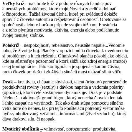
Veľký kríž
– na chrbte kríž v podobe rôznych handicapov
a neustálych problémov, ktoré majú človeka zoceliť a dohnať
k činorodosti. Ťažká životná úloha, ktorá pri zvládnutí dokáže
spraviť z človeka autoritu a rešpektovanú osobnosť. Obetovanie sa
spoločnosti alebo v horšom prípade svojim túžbam. Frustrácia
a z toho plynúca motivácia, aktivita, energia alebo podľahnutie
svojej tienistej stránke.
Polokríž
– nespokojnosť, rebelanstvo, neustále napätie...Vedomie
toho, že život je boj. Planéty v opozícii nútia človeka k uvedomeniu
si problémov a k ich riešeniu. Ohnisková planéta pôsobí ako objekt,
kde sa sústreďuje pozornosť a ktorá slúži ako zdroj energie (motor)
celej konfigurácie. Táto konfigurácia je spojená s kartou Cisára,
preto človek pri riešení zložitých situácií musí ukázať silnú vôľu.
Drak
– kreativita, chápanie súvislostí, talent (trigony) prenesené do
produktívnej roviny (sextily) s dávkou napätia a vedomia polarity
(opozícia), ktorá celé zoskupenie dynamizuje. Drak je v podstate
účelnejší a aktívnejší grand trigon, ktorý nenechá človeka len tak
ľahko zaspať na vavrínoch. Tak ako drak stúpa pomocou silného
vetra hore do nebies, tak pri tejto konštelácii potrebný vietor môže
byť symbolizovaný vzťahmi a informáciami (živel vzduchu), ktorý
dáva drakovi silu, či naopak.
Mystický obdĺžnik
– vnímavosť, porozumenie, produktivita,