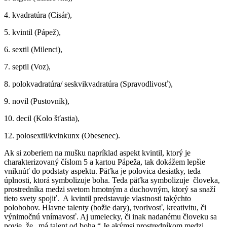
4. kvadratúra (Cisár),
5. kvintil (Pápež),
6. sextil (Milenci),
7. septil (Voz),
8. polokvadratúra/ seskvikvadratúra (Spravodlivosť),
9. novil (Pustovník),
10. decil (Kolo šťastia),
12. polosextil/kvinkunx (Obesenec).
Ak si zoberiem na mušku napríklad aspekt kvintil, ktorý je
charakterizovaný číslom 5 a kartou Pápeža, tak dokážem lepšie
vniknúť do podstaty aspektu. Päťka je polovica desiatky, teda
úplnosti, ktorá symbolizuje boha. Teda päťka symbolizuje človeka,
prostredníka medzi svetom hmotným a duchovným, ktorý sa snaží
tieto svety spojiť. A kvintil predstavuje vlastnosti takýchto
polobohov. Hlavne talenty (božie dary), tvorivosť, kreativitu, či
výnimočnú vnímavosť. Aj umelecky, či inak nadanému človeku sa
povie, že „má talent od boha.“ Je akýmsi prostredníkom medzi