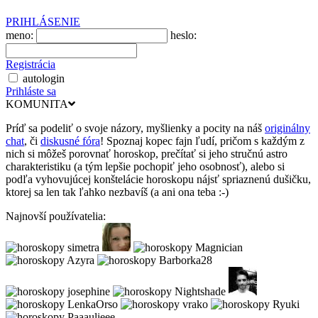
PRIHLÁSENIE
meno:
heslo:
Registrácia
autologin
Prihláste sa
KOMUNITA
Príď sa podeliť o svoje názory, myšlienky a pocity na náš
originálny
chat
, či
diskusné fóra
! Spoznaj kopec fajn ľudí, pričom s každým z
nich si môžeš porovnať horoskop, prečítať si jeho stručnú astro
charakteristiku (a tým lepšie pochopiť jeho osobnosť), alebo si
podľa vyhovujúcej konštelácie horoskopu nájsť spriaznenú dušičku,
ktorej sa len tak ľahko nezbavíš (a ani ona teba :-)
Najnovší používatelia: