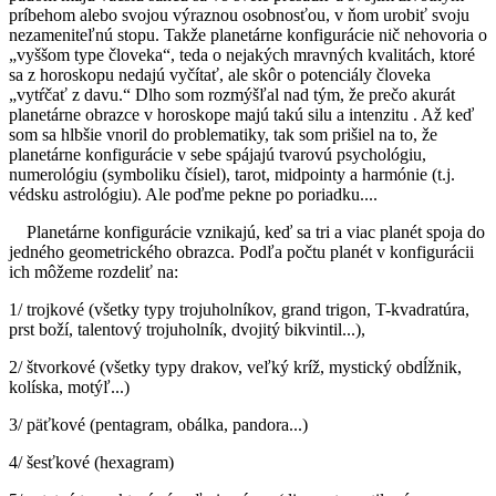
príbehom alebo svojou výraznou osobnosťou, v ňom urobiť svoju
nezameniteľnú stopu. Takže planetárne konfigurácie nič nehovoria o
„vyššom type človeka“, teda o nejakých mravných kvalitách, ktoré
sa z horoskopu nedajú vyčítať, ale skôr o potenciály človeka
„vytŕčať z davu.“ Dlho som rozmýšľal nad tým, že prečo akurát
planetárne obrazce v horoskope majú takú silu a intenzitu . Až keď
som sa hlbšie vnoril do problematiky, tak som prišiel na to, že
planetárne konfigurácie v sebe spájajú tvarovú psychológiu,
numerológiu (symboliku čísiel), tarot, midpointy a harmónie (t.j.
védsku astrológiu). Ale poďme pekne po poriadku....
Planetárne konfigurácie vznikajú, keď sa tri a viac planét spoja do
jedného geometrického obrazca. Podľa počtu planét v konfigurácii
ich môžeme rozdeliť na:
1/ trojkové (všetky typy trojuholníkov, grand trigon, T-kvadratúra,
prst boží, talentový trojuholník, dvojitý bikvintil...),
2/ štvorkové (všetky typy drakov, veľký kríž, mystický obdĺžnik,
kolíska, motýľ...)
3/ päťkové (pentagram, obálka, pandora...)
4/ šesťkové (hexagram)