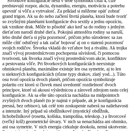
Štvorkové konfigurácie nesú v sebe symboliku čísla 4, čiže
predstavujú rozpor, akciu, dynamiku, energiu, motiváciu a potrebu
upevniť si vôľu a vytrvalosť. Za príklad si môžeme opäť zobrať
grand trigon. Ak sa do neho začlení štvrtá planéta, ktorá bude tvoriť
so zvyšnými planétami konfigurácie dva sextily a jednu opozíciu,
tak vznikne drak. Môže to pôsobiť ako keď sa do rodiny s jedným
dieťaťom narodí druhé dieťa. Pokojná atmosféra rodiny sa naruší,
lebo druhé dieťa si pýta pozornosť, pričom jeho súrodenec sa zas
môže cítiť odstčený a tak začať bojovať aj on o statenú pozornosť
svojich rodičov. Štvorka vkladá do vzťahov boj a rivalitu. Ak trojka
značí vývoj prostredníctvom pochopenia súvislostí, či pomocou
tvorivosti, tak štvorka značí vývoj prostrednícvom akcie, konfliktov
a pestovania vôľe. Pri štvorkových konfiguráciách neexistuje
ohnisková planéta, maximálne existuje len osa symetrie, aj to len
u niektorých konfiguráciách (rôzne typy drakov, zlatý yod...). Túto
osu tvorí opozícia dvoch planét, pričom opozícia symbolizuje
polaritu cez ktorú si človek musí uvedomiť rozdielnosť dvoch
princípov, ktoré sú akousi výslednicou a zároveň zdrojom rastu celej
konfigurácie. Ak sa ešte táto opozícia nachádza na midpointoch
zvyšných dvoch planét (to je najmä v prípade, ak je konfigurácia
presná, bez orbisov), tak celé toto zoskupenie naberá na naliehavosti
a intenzite. Iný prípad sú obdĺžnikové (mystický obdĺžnik,
lichobežníkové (rosetta, kolíska, trampolína, teleskop..) a štvorcové
(veľký kríž) geometrické útvary. V nich sa nenachádza ani ohnisko,
ani osa symetrie. V nich energia cirkuluje dookola, nemá ukotvenie.