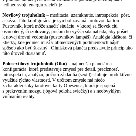
jedinec svoju energiu zacieľuje.
Novilový trojuholník
– meditácia, uzamknutie, introspekcia, pôst,
askéza. Táto konfigurácia je symbolizovaná tarotovou kartou
Pustovník, ktorá môže značiť situáciu, v ktorej sa človek cíti
osamotený, či izolovaný, pričom ho vyššia sila nabáda, aby prišiel
k novej úrovni vedomia (pustovníkov lampáš). Analógia kláštora, či
klietky, kde jedinec musí v obmedzených podmienkach nájsť
spôsob ako byť šťastný. Ohnisková planéta predstavuje princíp ako
túto úroveň dosiahnuť.
Polosextilový trojuholník (Oko)
– najmenšia planetárna
konfigurácia, ktorá predstavuje zmysel pre detail, precíznosť,
introspekciu, analýzu, pričom základňa (sextil) sľubuje produktívne
využitie týchto vlastností. V určitom zmysle má niečo
z charakteristiky tarotovej karty Obesenca, ktorá je spojená
s prekrvením mozgu (jógová poloha sviečky) a s neobvyklým
vnímaním reality.