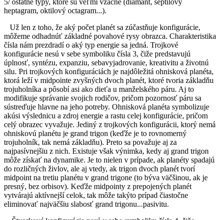
5/ ostatné typy, ktoré sú veľmi vzácne (diamant, septilový
heptagram, oktilový octagram...).
Už len z toho, že aký počet planét sa zúčastňuje konfigurácie,
môžeme odhadnúť základné povahové rysy obrazca. Charakteristika
čísla nám prezdradí o aký typ energie sa jedná. Trojkové
konfigurácie nesú v sebe symboliku čísla 3, čiže predstavujú
úplnosť, syntézu, expanziu, sebavyjadrovanie, kreativitu a životnú
silu. Pri trojkových konfiguráciách je najdôležitá ohnisková planéta,
ktorá leží v midpointe zvyšných dvoch planét, ktoré tvoria základňu
trojuholníka a pôsobí asi ako dieťa u manželského páru. Aj to
modifikuje správanie svojich rodičov, pričom pozornosť páru sa
sústreďuje hlavne na jeho potreby. Ohnisková planéta symbolizuje
akúsi výslednicu a zdroj energie a rastu celej konfigurácie, pričom
celý obrazec vyvažuje. Jediný z trojkových konfigurácii, ktorý nemá
ohniskovú planétu je grand trigon (keďže je to rovnomerný
trojuholník, tak nemá základňu). Preto sa považuje aj za
najpasívnejšiu z nich. Existuje však výnimka, kedy aj grand trigon
môže získať na dynamike. Je to nielen v prípade, ak planéty spadajú
do rozličných živlov, ale aj vtedy, ak trigon dvoch planét tvorí
midpoint na tretiu planétu v grand trigone (to býva väčšinou, ak je
presný, bez orbisov). Keďže midpointy z prepojených planét
vytvárajú aktívnejší celok, tak môže takýto prípad čiastočne
eliminovať najväčšiu slabosť grand trigonu...pasivitu.