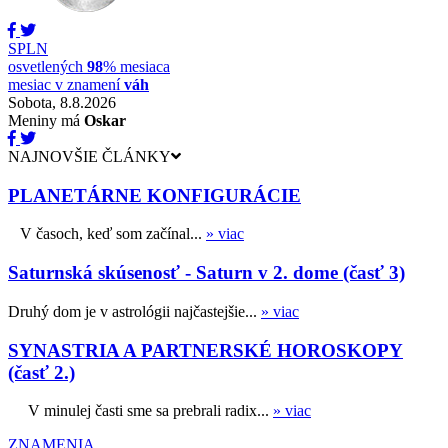
SPLN
osvetlených
98
% mesiaca
mesiac v znamení
váh
Sobota, 8.8.2026
Meniny má
Oskar
NAJNOVŠIE ČLÁNKY
PLANETÁRNE KONFIGURÁCIE
V časoch, keď som začínal...
» viac
Saturnská skúsenosť - Saturn v 2. dome (časť 3)
Druhý dom je v astrológii najčastejšie...
» viac
SYNASTRIA A PARTNERSKÉ HOROSKOPY
(časť 2.)
V minulej časti sme sa prebrali radix...
» viac
ZNAMENIA