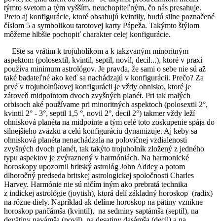
týmto svetom a tým vyšším, neuchopiteľným, čo nás presahuje.
Preto aj konfigurácie, ktoré obsahujú kvintily, budú silne poznačené
číslom 5 a symbolikou tarotovej karty Pápeža. Takýmto štýlom
môžeme hlbšie pochopiť charakter celej konfigurácie.
Ešte sa vrátim k trojuholíkom a k takzvaným minoritným
aspektom (polosextil, kvintil, septil, novil, decil...), ktoré v praxi
používa minimum astrológov. Je pravda, že sami o sebe nie sú až
také badateľné ako keď sa nachádzajú v konfigurácii. Prečo? Za
prvé v trojuholníkovej konfigurácii je vždy ohnisko, ktoré je
zároveň midpointom dvoch zvyšných planét. Pri tak malých
orbisoch aké používame pri minoritných aspektoch (polosextil 2°,
kvintil 2° - 3°, septil 1,5 °, novil 2°, decil 2°) takmer vždy leží
ohnisková planéta na midpointe a tým celé toto zoskupenie spája do
silnejšieho zväzku a celú konfiguráciu dynamizuje. Aj keby sa
ohnisková planéta nenachádzala na polovičnej vzdialenosti
zvyšných dvoch planét, tak takýto trojuholník zložený z jedného
typu aspektov je zvýraznený v harmóniách. Na harmonické
horoskopy upozornil britský astrológ John Addey a potom
dlhoročný predseda britskej astrologickej spoločnosti Charles
Harvey. Harmónie nie sú ničím iným ako prebratá technika
z indickej astrológie (joytish), ktorá delí základný horoskop (radix)
na rôzne diely. Napríklad ak delíme horoskop na pätiny vznikne
horoskop pančámša (kvintil), na sedminy saptámša (septil), na
devätiny navámša (novil), na desatiny dasámša (decil) a na