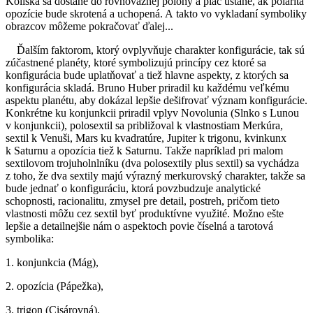
Kolíska sa dostane do rovnovážnej polohy a plač ustane, ak polarita
opozície bude skrotená a uchopená. A takto vo vykladaní symboliky
obrazcov môžeme pokračovať ďalej...
Ďalším faktorom, ktorý ovplyvňuje charakter konfigurácie, tak sú
zúčastnené planéty, ktoré symbolizujú princípy cez ktoré sa
konfigurácia bude uplatňovať a tiež hlavne aspekty, z ktorých sa
konfigurácia skladá. Bruno Huber priradil ku každému veľkému
aspektu planétu, aby dokázal lepšie dešifrovať význam konfigurácie.
Konkrétne ku konjunkcii priradil vplyv Novolunia (Slnko s Lunou
v konjunkcii), polosextil sa približoval k vlastnostiam Merkúra,
sextil k Venuši, Mars ku kvadratúre, Jupiter k trigonu, kvinkunx
k Saturnu a opozícia tiež k Saturnu. Takže napríklad pri malom
sextilovom trojuholnlníku (dva polosextily plus sextil) sa vychádza
z toho, že dva sextily majú výrazný merkurovský charakter, takže sa
bude jednať o konfiguráciu, ktorá povzbudzuje analytické
schopnosti, racionalitu, zmysel pre detail, postreh, pričom tieto
vlastnosti môžu cez sextil byť produktívne využité. Možno ešte
lepšie a detailnejšie nám o aspektoch povie číselná a tarotová
symbolika:
1. konjunkcia (Mág),
2. opozícia (Pápežka),
3. trigon (Cisárovná),