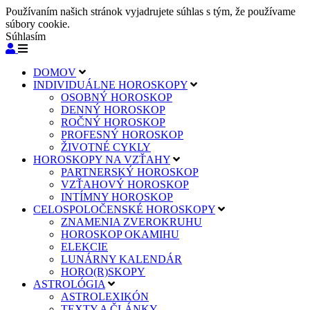
Používaním našich stránok vyjadrujete súhlas s tým, že používame
súbory cookie.
Súhlasím
DOMOV
INDIVIDUÁLNE HOROSKOPY
OSOBNÝ HOROSKOP
DENNÝ HOROSKOP
ROČNÝ HOROSKOP
PROFESNÝ HOROSKOP
ŽIVOTNÉ CYKLY
HOROSKOPY NA VZŤAHY
PARTNERSKÝ HOROSKOP
VZŤAHOVÝ HOROSKOP
INTÍMNY HOROSKOP
CELOSPOLOČENSKÉ HOROSKOPY
ZNAMENIA ZVEROKRUHU
HOROSKOP OKAMIHU
ELEKCIE
LUNÁRNY KALENDÁR
HORO(R)SKOPY
ASTROLÓGIA
ASTROLEXIKÓN
TEXTY A ČLÁNKY