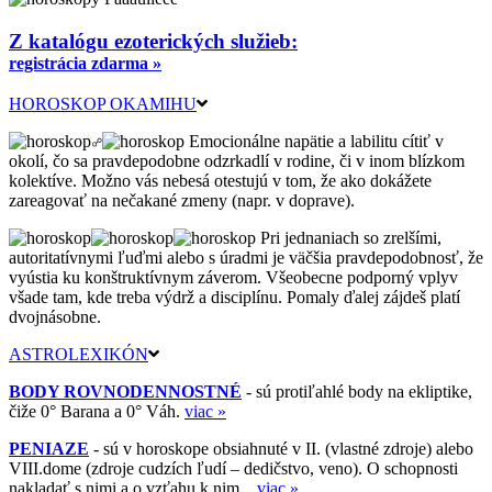
Z katalógu ezoterických služieb:
registrácia zdarma »
HOROSKOP OKAMIHU
Emocionálne napätie a labilitu cítiť v
okolí, čo sa pravdepodobne odzrkadlí v rodine, či v inom blízkom
kolektíve. Možno vás nebesá otestujú v tom, že ako dokážete
zareagovať na nečakané zmeny (napr. v doprave).
Pri jednaniach so zrelšími,
autoritatívnymi ľuďmi alebo s úradmi je väčšia pravdepodobnosť, že
vyústia ku konštruktívnym záverom. Všeobecne podporný vplyv
všade tam, kde treba výdrž a disciplínu. Pomaly ďalej zájdeš platí
dvojnásobne.
ASTROLEXIKÓN
BODY ROVNODENNOSTNÉ
- sú protiľahlé body na ekliptike,
čiže 0° Barana a 0° Váh.
viac »
PENIAZE
- sú v horoskope obsiahnuté v II. (vlastné zdroje) alebo
VIII.dome (zdroje cudzích ľudí – dedičstvo, veno). O schopnosti
nakladať s nimi a o vzťahu k nim...
viac »