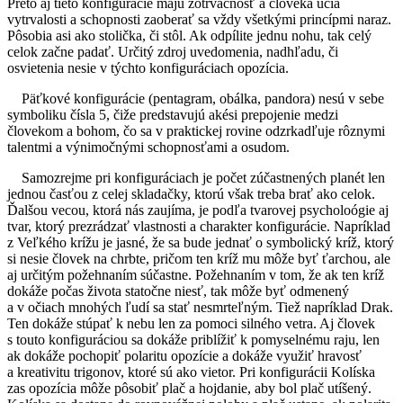
Preto aj tieto konfigurácie majú zotrvačnosť a človeka učia
vytrvalosti a schopnosti zaoberať sa vždy všetkými princípmi naraz.
Pôsobia asi ako stolička, či stôl. Ak odpílite jednu nohu, tak celý
celok začne padať. Určitý zdroj uvedomenia, nadhľadu, či
osvietenia nesie v týchto konfiguráciach opozícia.
Päťkové konfigurácie (pentagram, obálka, pandora) nesú v sebe
symboliku čísla 5, čiže predstavujú akési prepojenie medzi
človekom a bohom, čo sa v praktickej rovine odzrkadľuje rôznymi
talentmi a výnimočnými schopnosťami a osudom.
Samozrejme pri konfiguráciach je počet zúčastnených planét len
jednou časťou z celej skladačky, ktorú však treba brať ako celok.
Ďalšou vecou, ktorá nás zaujíma, je podľa tvarovej psycholoógie aj
tvar, ktorý prezrádzať vlastnosti a charakter konfigurácie. Napríklad
z Veľkého krížu je jasné, že sa bude jednať o symbolický kríž, ktorý
si nesie človek na chrbte, pričom ten kríž mu môže byť ťarchou, ale
aj určitým požehnaním súčastne. Požehnaním v tom, že ak ten kríž
dokáže počas života statočne niesť, tak môže byť odmenený
a v očiach mnohých ľudí sa stať nesmrteľným. Tiež napríklad Drak.
Ten dokáže stúpať k nebu len za pomoci silného vetra. Aj človek
s touto konfiguráciou sa dokáže priblížiť k pomyselnému raju, len
ak dokáže pochopiť polaritu opozície a dokáže využiť hravosť
a kreativitu trigonov, ktoré sú ako vietor. Pri konfigurácii Kolíska
zas opozícia môže pôsobiť plač a hojdanie, aby bol plač utíšený.