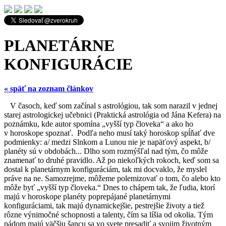
PLANETÁRNE
KONFIGURÁCIE
« späť na zoznam článkov
V časoch, keď som začínal s astrológiou, tak som narazil v jednej
starej astrologickej učebnici (Praktická astrológia od Jána Kefera) na
poznámku, kde autor spomína „vyšší typ človeka“ a ako ho
v horoskope spoznať. Podľa neho musí taký horoskop spĺňať dve
podmienky: a/ medzi Slnkom a Lunou nie je napäťový aspekt, b/
planéty sú v obdobách... Dlho som rozmýšľal nad tým, čo môže
znamenať to druhé pravidlo. Až po niekoľkých rokoch, keď som sa
dostal k planetárnym konfiguráciám, tak mi docvaklo, že myslel
práve na ne. Samozrejme, môžeme polemizovať o tom, čo alebo kto
môže byť „vyšší typ človeka.“ Dnes to chápem tak, že ľudia, ktorí
majú v horoskope planéty poprepájané planetárnymi
konfiguráciami, tak majú dynamickejšie, pestrejšie životy a tiež
rôzne výnimočné schopnosti a talenty, čím sa líšia od okolia. Tým
pádom majú väčšiu šancu sa vo svete presadiť a svojim životným