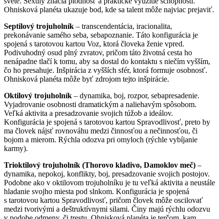
svete. Sextily značia plodnosť a praktické využitie schopností.
Ohnisková planéta ukazuje bod, kde sa talent môže najviac prejaviť.
Septilový trojuholník
– transcendentácia, iracionalita,
prekonávanie samého seba, sebapoznanie. Táto konfigurácia je
spojená s tarotovou kartou Voz, ktorá človeka ženie vpred.
Podivuhodný osud plný zvratov, pričom táto životná cesta ho
nenápadne tlačí k tomu, aby sa dostal do kontaktu s niečím vyšším,
čo ho presahuje. Inšpirácia z vyšších sfér, ktorá formuje osobnosť.
Ohnisková planéta môže byť zdrojom tejto inšpirácie.
Oktilový trojuholník
– dynamika, boj, rozpor, sebapresadenie.
Vyjadrovanie osobnosti dramatickým a naliehavým spôsobom.
Veľká aktivita a presadzovanie svojich túžob a ideálov.
Konfigurácia je spojená s tarotovou kartou Spravodlivosť, preto by
ma človek nájsť rovnováhu medzi činnosťou a nečinnosťou, či
bojom a mierom. Rýchla odozva pri omyloch (rýchle vybíjanie
karmy).
Trioktilový trojuholník (Thorovo kladivo, Damoklov meč)
–
dynamika, nepokoj, konflikty, boj, presadzovanie svojich postojov.
Podobne ako v oktilovom trojuholníku je tu veľká aktivita a neustále
hladanie svojho miesta pod slnkom. Konfigurácia je spojená
s tarotovou kartou Spravodlivosť, pričom človek môže oscilovať
medzi tvorivými a deštruktívnymi silami. Činy majú rýchlu odozvu
v podobe odmeny, či trestu. Ohnisková planéta je terčom, kam