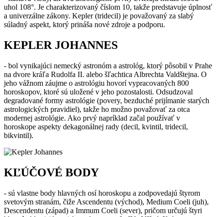
uhol 108°. Je charakterizovaný číslom 10, takže predstavuje úplnosť
a univerzálne zákony. Kepler (tridecil) je považovaný za slabý
súladný aspekt, ktorý prináša nové zdroje a podporu.
KEPLER JOHANNES
- bol vynikajúci nemecký astronóm a astrológ, ktorý pôsobil v Prahe
na dvore kráľa Rudolfa II. alebo šľachtica Albrechta Valdštejna. O
jeho vážnom záujme o astrológiu hovorí vypracovaných 800
horoskopov, ktoré sú uložené v jeho pozostalosti. Odsudzoval
degradované formy astrológie (povery, bezduché prijímanie starých
astrologických pravidiel), takže ho možno považovať za otca
modernej astrológie. Ako prvý napríklad začal používať v
horoskope aspekty dekagonálnej rady (decil, kvintil, tridecil,
bikvintil).
KĽÚČOVÉ BODY
- sú vlastne body hlavných osí horoskopu a zodpovedajú štyrom
svetovým stranám, čiže Ascendentu (východ), Medium Coeli (juh),
Descendentu (západ) a Immum Coeli (sever), pričom určujú štyri