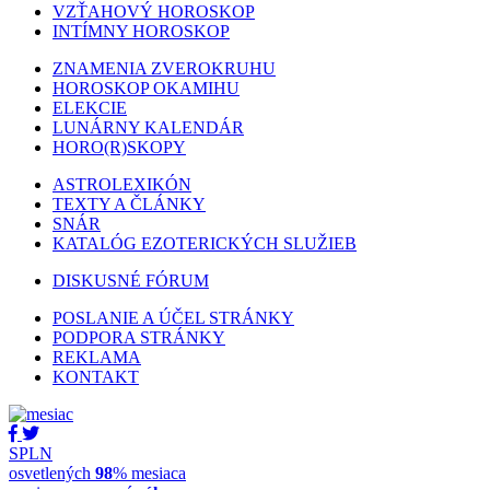
VZŤAHOVÝ HOROSKOP
INTÍMNY HOROSKOP
ZNAMENIA ZVEROKRUHU
HOROSKOP OKAMIHU
ELEKCIE
LUNÁRNY KALENDÁR
HORO(R)SKOPY
ASTROLEXIKÓN
TEXTY A ČLÁNKY
SNÁR
KATALÓG EZOTERICKÝCH SLUŽIEB
DISKUSNÉ FÓRUM
POSLANIE A ÚČEL STRÁNKY
PODPORA STRÁNKY
REKLAMA
KONTAKT
SPLN
osvetlených
98
% mesiaca