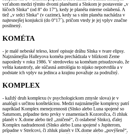
vzťahom medzi týmito dvomi planétami a Slnkom je postavenie „v
lúčoch Slnka“ (od 8° do 17°), kedy je planéta mierne oslabená. A
tiež „v srdci Slnka“ (v cazime), kedy sa s ním planéta nachádza v
najtesnejšej konjukcii (do 0°17´), pričom vtedy je jej vplyv značne
posilnený.
KOMÉTA
- je malé nebeské teleso, ktoré opisuje dráhu Slnka v tvare elipsy.
Najznámejšia Halleyova kométa prechádzala v blízkosti Zeme
naposledy v roku 1986. V stredoveku sa kométam prisudzovalo, že
veštia katastrofy, ale súčasná astrológia to nijako nepotvrdila a v
podstate ich vplyv na jedinca a krajinu považuje za podružný.
KOMPLEX
- každý druh komplexu (v psychologickom zmysle slova) je v
analógii s určitou konšteláciou. Medzi najznámejšie komplexy patrí
napríklad Komplex menejcennosti (Slnko alebo Luna spojené so
Saturnom, prípadne tieto prvky v znameniach Kozorožca, či zhluk
planét v X.dome alebo tiež „zničené“, či oslabené Slnko), ďalej
Komplex nadradenosti (Slnko alebo Luna spojené s Jupiterom,
prípadne v Strelcovi, či zhluk planét v IX.dome alebo „povýšené“,