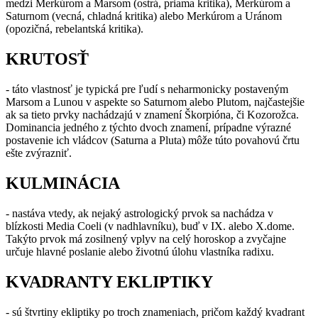
medzi Merkúrom a Marsom (ostrá, priama kritika), Merkúrom a
Saturnom (vecná, chladná kritika) alebo Merkúrom a Uránom
(opozičná, rebelantská kritika).
KRUTOSŤ
- táto vlastnosť je typická pre ľudí s neharmonicky postaveným
Marsom a Lunou v aspekte so Saturnom alebo Plutom, najčastejšie
ak sa tieto prvky nachádzajú v znamení Škorpióna, či Kozorožca.
Dominancia jedného z týchto dvoch znamení, prípadne výrazné
postavenie ich vládcov (Saturna a Pluta) môže túto povahovú črtu
ešte zvýrazniť.
KULMINÁCIA
- nastáva vtedy, ak nejaký astrologický prvok sa nachádza v
blízkosti Media Coeli (v nadhlavníku), buď v IX. alebo X.dome.
Takýto prvok má zosilnený vplyv na celý horoskop a zvyčajne
určuje hlavné poslanie alebo životnú úlohu vlastníka radixu.
KVADRANTY EKLIPTIKY
- sú štvrtiny ekliptiky po troch znameniach, pričom každý kvadrant