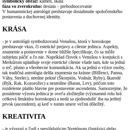
symbolický obraz:
kameň, skala
fáza vo zverokruhu:
desiata – prehodnocovanie
V humanistickej astrológii predstavuje dosiahnutie spoločenského
postavenia a duchovnej identity.
KRÁSA
- je v astrológii symbolizovaná Venušou, ktorá v horoskope
predstavuje vkus, či estetické prejavy a cítenie jedinca. Aspekty,
znamenie a postavenie v dome bližšie špecifikuje, čo sa môže
subjektu páčiť a čo nie. Napríklad človek s Venušou v konjukcii s
Merkúrom uplatňuje svoje estetické cítenie všade tam, kde sa jedná
o reč, písmo a všeobecne komunikáciu. Ak sa jedná o výzor osoby,
tak tradičná astrológia delila znamenia na krásne (Blíženci, Panna,
Váhy, Strelec), stredne pekné (Škorpión, Vodnár, Ryby), škaredé
(Býk, Rak, Kozorožec) a neutrálne (Baran, Lev), pričom toto
rozdelenie platilo hlavne pre postavenie ascendentu. Samozrejme, že
posúdenie výzoru jedinca je oveľa zložitejšie (významnú rolu hrá
celková štruktúra horoskopu) a nedá sa zjednodušiť iba na jediný
prvok (ascendent), aj keď v tomto smere veľmi dôležitý.
KREATIVITA
- je výrazná u ľudí s prevládajúcim Neptúnom (fantázia) alebo