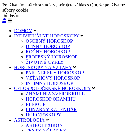
Používaním našich stránok vyjadrujete súhlas s tým, že používame
súbory cookie.
Súhlasím
DOMOV
INDIVIDUÁLNE HOROSKOPY
OSOBNÝ HOROSKOP
DENNÝ HOROSKOP
ROČNÝ HOROSKOP
PROFESNÝ HOROSKOP
ŽIVOTNÉ CYKLY
HOROSKOPY NA VZŤAHY
PARTNERSKÝ HOROSKOP
VZŤAHOVÝ HOROSKOP
INTÍMNY HOROSKOP
CELOSPOLOČENSKÉ HOROSKOPY
ZNAMENIA ZVEROKRUHU
HOROSKOP OKAMIHU
ELEKCIE
LUNÁRNY KALENDÁR
HORO(R)SKOPY
ASTROLÓGIA
ASTROLEXIKÓN
TEXTY A ČLÁNKY