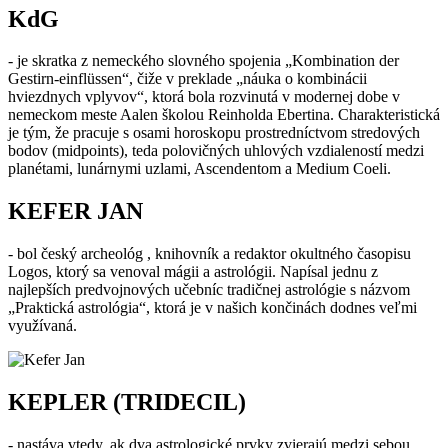
KdG
- je skratka z nemeckého slovného spojenia „Kombination der
Gestirn-einflüssen“, čiže v preklade „náuka o kombinácii
hviezdnych vplyvov“, ktorá bola rozvinutá v modernej dobe v
nemeckom meste Aalen školou Reinholda Ebertina. Charakteristická
je tým, že pracuje s osami horoskopu prostredníctvom stredových
bodov (midpoints), teda polovičných uhlových vzdialeností medzi
planétami, lunárnymi uzlami, Ascendentom a Medium Coeli.
KEFER JAN
- bol český archeológ , knihovník a redaktor okultného časopisu
Logos, ktorý sa venoval mágii a astrológii. Napísal jednu z
najlepších predvojnových učebníc tradičnej astrológie s názvom
„Praktická astrológia“, ktorá je v našich končinách dodnes veľmi
využívaná.
KEPLER (TRIDECIL)
- nastáva vtedy, ak dva astrologické prvky zvierajú medzi sebou