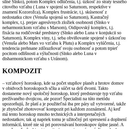
silné Slnko), potom Komplex odlúčenia, t.j. úzkosť zo straty tesného
citového vzťahu ( Luna v spojení so Saturnom, respektíve v
znamení Kozorožca), Komplex frustrácie, t.j. skúsenosť z
nedostatku citov (Venuša spojená so Saturnom), Kastračný
komplex, t.j. prejav agresívnych zložiek osobnosti (Slnko v
neharmonickom vzťahu s Marsom), Oidipovský komplex, t.j.
fixácia na rodičovské predstavy (Slnko alebo Luna v konjukcii so
Saturnom), Komplex viny, t.j. seba obviňovanie spojené s úzkosťou
(Venuša alebo Mars vo vzťahu k Plutu) a Komplex vylúčenia, t.j.
tendencia prehnane zdôrazňovať svoju osobnosť a potom trpieť
pocitom odlišnosti a výlučnosti (Slnko alebo Luna v
disharmonickom vzťahu s Uránom).
KOMPOZIT
– vzťahový horoskop, kde sa počet stupňov planét a hrotov domov
v obidvoch horoskopoch sčíta a súčet sa delí dvomi. Takto
dostaneme nový spoločný horoskop, ktorý predstavuje typ vzťahu
prežívaného dvojicou, ale pozor! Špecialisti na túto metódu
upozorňujú, že platí a je použiteľná iba pre páry už vytvorené, takže
je zbytočné zhotovovať kompozit pri každom zoznámení. Aj keď
má tento horoskop mnoho technických a interpretačných
nedostatkov, tak aj napriek tomu je užitočný pri spresnení a doplnení
informácií, ktoré nie sú pri porovnávaní horoskopov úplne jasné. A