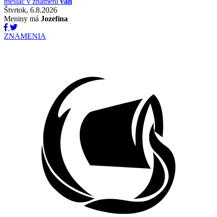
mesiac v znamení
váh
Štvrtok, 6.8.2026
Meniny má
Jozefína
ZNAMENIA