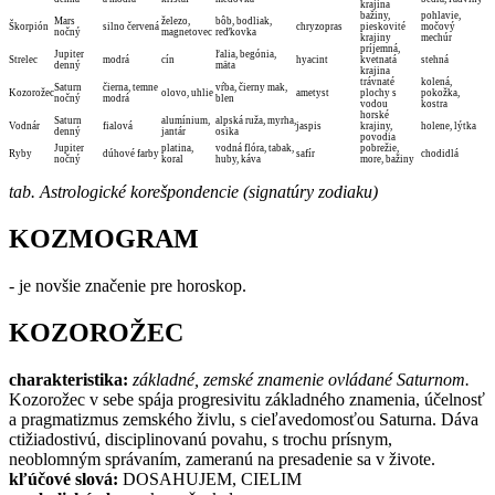
krajina
bažiny,
pohlavie,
Mars
železo,
bôb, bodliak,
Škorpión
silno červená
chryzopras
pieskovité
močový
nočný
magnetovec
reďkovka
krajiny
mechúr
príjemná,
Jupiter
ľalia, begónia,
Strelec
modrá
cín
hyacint
kvetnatá
stehná
denný
mäta
krajina
trávnaté
kolená,
Saturn
čierna, temne
vŕba, čierny mak,
Kozorožec
olovo, uhlie
ametyst
plochy s
pokožka,
nočný
modrá
blen
vodou
kostra
horské
Saturn
alumínium,
alpská ruža, myrha,
Vodnár
fialová
jaspis
krajiny,
holene, lýtka
denný
jantár
osika
povodia
Jupiter
platina,
vodná flóra, tabak,
pobrežie,
Ryby
dúhové farby
safír
chodidlá
nočný
koral
huby, káva
more, bažiny
tab. Astrologické korešpondencie (signatúry zodiaku)
KOZMOGRAM
- je novšie značenie pre horoskop.
KOZOROŽEC
charakteristika:
základné, zemské znamenie ovládané Saturnom.
Kozorožec v sebe spája progresivitu základného znamenia, účelnosť
a pragmatizmus zemského živlu, s cieľavedomosťou Saturna. Dáva
ctižiadostivú, disciplinovanú povahu, s trochu prísnym,
neoblomným správaním, zameranú na presadenie sa v živote.
kľúčové slová:
DOSAHUJEM, CIELIM