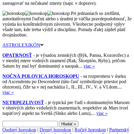
zareagovať na nečakané zmeny (napr. v doprave).
Pri jednaniach so zrelšími,
autoritatívnymi ľuďmi alebo s úradmi je väčšia pravdepodobnosť, že
vyústia ku konštruktívnym záverom. Všeobecne podporný vplyv
všade tam, kde treba výdrž a disciplínu. Pomaly ďalej zájdeš platí
dvojnásobne.
ASTROLEXIKÓN
OPATRNOSŤ
- je výsadou zemských (Býk, Panna, Kozorožec) a
v menšej miere vodných znamení (Rak, Škorpión, Ryby), pričom
Saturn by mal byť dominantný a naopak...
viac »
NOČNÁ POLOVICA HOROSKOPU
- sa rozprestiera v úseku
od Ascendentu po Descendent (táto časť symbolizuje priestor pod
obzorom), čiže sa v nej nachádza I., II., III., IV., V. a VI.dom....
viac »
NETRPEZLIVOSŤ
- je typická pre ľudí s dominantným Marsom
v ohnivých alebo vzdušných znameniach, respektíve ak Mars tvorí
napäťový aspekt na Svetlá (Slnko alebo Lunu),...
viac »
Osobný horoskop
|
Denný horoskop
|
Ročný horoskop
|
Partnerský