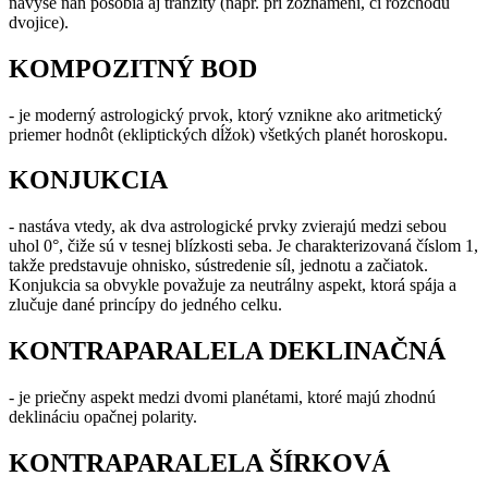
navyše naň pôsobia aj tranzity (napr. pri zoznámení, či rozchodu
dvojice).
KOMPOZITNÝ BOD
- je moderný astrologický prvok, ktorý vznikne ako aritmetický
priemer hodnôt (ekliptických dĺžok) všetkých planét horoskopu.
KONJUKCIA
- nastáva vtedy, ak dva astrologické prvky zvierajú medzi sebou
uhol 0°, čiže sú v tesnej blízkosti seba. Je charakterizovaná číslom 1,
takže predstavuje ohnisko, sústredenie síl, jednotu a začiatok.
Konjukcia sa obvykle považuje za neutrálny aspekt, ktorá spája a
zlučuje dané princípy do jedného celku.
KONTRAPARALELA DEKLINAČNÁ
- je priečny aspekt medzi dvomi planétami, ktoré majú zhodnú
deklináciu opačnej polarity.
KONTRAPARALELA ŠÍRKOVÁ