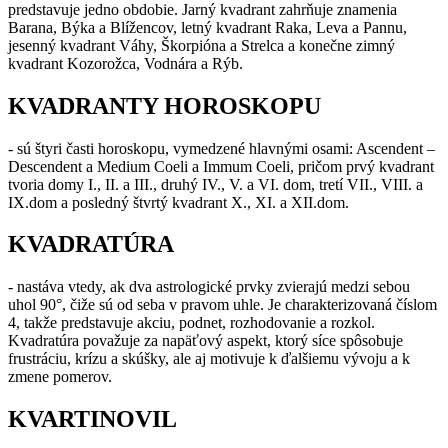
predstavuje jedno obdobie. Jarný kvadrant zahrňuje znamenia
Barana, Býka a Blížencov, letný kvadrant Raka, Leva a Pannu,
jesenný kvadrant Váhy, Škorpióna a Strelca a konečne zimný
kvadrant Kozorožca, Vodnára a Rýb.
KVADRANTY HOROSKOPU
- sú štyri časti horoskopu, vymedzené hlavnými osami: Ascendent –
Descendent a Medium Coeli a Immum Coeli, pričom prvý kvadrant
tvoria domy I., II. a III., druhý IV., V. a VI. dom, tretí VII., VIII. a
IX.dom a posledný štvrtý kvadrant X., XI. a XII.dom.
KVADRATÚRA
- nastáva vtedy, ak dva astrologické prvky zvierajú medzi sebou
uhol 90°, čiže sú od seba v pravom uhle. Je charakterizovaná číslom
4, takže predstavuje akciu, podnet, rozhodovanie a rozkol.
Kvadratúra považuje za napäťový aspekt, ktorý síce spôsobuje
frustráciu, krízu a skúšky, ale aj motivuje k ďalšiemu vývoju a k
zmene pomerov.
KVARTINOVIL