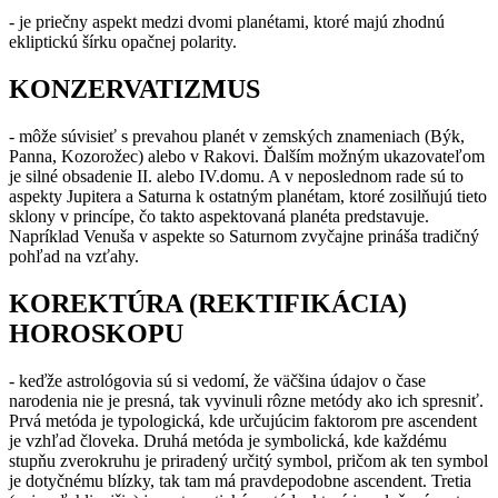
- je priečny aspekt medzi dvomi planétami, ktoré majú zhodnú
ekliptickú šírku opačnej polarity.
KONZERVATIZMUS
- môže súvisieť s prevahou planét v zemských znameniach (Býk,
Panna, Kozorožec) alebo v Rakovi. Ďalším možným ukazovateľom
je silné obsadenie II. alebo IV.domu. A v neposlednom rade sú to
aspekty Jupitera a Saturna k ostatným planétam, ktoré zosilňujú tieto
sklony v princípe, čo takto aspektovaná planéta predstavuje.
Napríklad Venuša v aspekte so Saturnom zvyčajne prináša tradičný
pohľad na vzťahy.
KOREKTÚRA (REKTIFIKÁCIA)
HOROSKOPU
- keďže astrológovia sú si vedomí, že väčšina údajov o čase
narodenia nie je presná, tak vyvinuli rôzne metódy ako ich spresniť.
Prvá metóda je typologická, kde určujúcim faktorom pre ascendent
je vzhľad človeka. Druhá metóda je symbolická, kde každému
stupňu zverokruhu je priradený určitý symbol, pričom ak ten symbol
je dotyčnému blízky, tak tam má pravdepodobne ascendent. Tretia