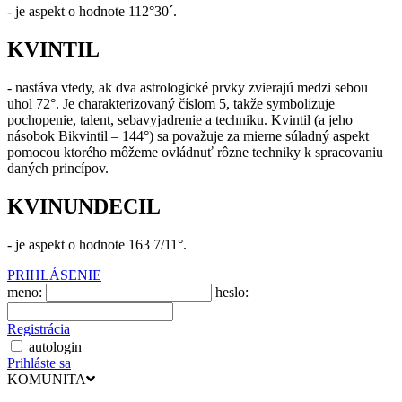
- je aspekt o hodnote 112°30´.
KVINTIL
- nastáva vtedy, ak dva astrologické prvky zvierajú medzi sebou
uhol 72°. Je charakterizovaný číslom 5, takže symbolizuje
pochopenie, talent, sebavyjadrenie a techniku. Kvintil (a jeho
násobok Bikvintil – 144°) sa považuje za mierne súladný aspekt
pomocou ktorého môžeme ovládnuť rôzne techniky k spracovaniu
daných princípov.
KVINUNDECIL
- je aspekt o hodnote 163 7/11°.
PRIHLÁSENIE
meno:
heslo:
Registrácia
autologin
Prihláste sa
KOMUNITA