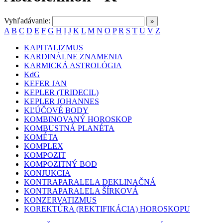
Vyhľadávanie:
A
B
C
D
E
F
G
H
I
J
K
L
M
N
O
P
R
S
T
U
V
Z
KAPITALIZMUS
KARDINÁLNE ZNAMENIA
KARMICKÁ ASTROLÓGIA
KdG
KEFER JAN
KEPLER (TRIDECIL)
KEPLER JOHANNES
KĽÚČOVÉ BODY
KOMBINOVANÝ HOROSKOP
KOMBUSTNÁ PLANÉTA
KOMÉTA
KOMPLEX
KOMPOZIT
KOMPOZITNÝ BOD
KONJUKCIA
KONTRAPARALELA DEKLINAČNÁ
KONTRAPARALELA ŠÍRKOVÁ
KONZERVATIZMUS
KOREKTÚRA (REKTIFIKÁCIA) HOROSKOPU