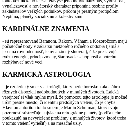
tohto kozmického telesa. Navyše jeho individualizmus, výbušnosť,
vynaliezavosť a novátorský charakter pripomína osobné profily
zakladateľov veľkých podnikov, pričom je presným protipólom
Neptúna, planéty socializmu a kolektivizmu.
KARDINÁLNE ZNAMENIA
- sú reprezentované Baranom, Rakom, Váhami a Kozorožcom majú
počiatočné body v začiatku niektorého ročného obdobia (jarná a
jesenná rovnodennosť, letný a zimný slnovrat), čiže prestavujú
rýdzu energiu, princíp zmeny, štartovacie schopnosti a potrebu
rozhýbavať nové veci.
KARMICKÁ ASTROLÓGIA
– je ezoterický smer v astrológii, ktorý berie horoskop ako súhrn
rôznych dispozícií nadobudnutých v minulých životoch. Laická
verejnosť si však mylne myslí, že pomocou tejto astrológie je možné
určiť presne miesto, či identitu predošlých vtelení, čo je chyba.
Hlavnou autoritou tohto smeru je Martin Schulman, ktorý svoju
pozornosť sústreďuje najviac na retrográdne planéty (podľa neho
poukazujú na nevyriešené problémy z minulých životov, ktoré treba
v tomto vtelení vyriešiť) a na mesačné uzly.