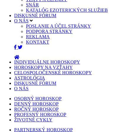
SNÁR
KATALÓG EZOTERICKÝCH SLUŽIEB
DISKUSNÉ FÓRUM
O NÁS
POSLANIE A ÚČEL STRÁNKY
PODPORA STRÁNKY
REKLAMA
KONTAKT
INDIVIDUÁLNE HOROSKOPY
HOROSKOPY NA VZŤAHY
CELOSPOLOČENSKÉ HOROSKOPY
ASTROLÓGIA
DISKUSNÉ FÓRUM
O NÁS
OSOBNÝ HOROSKOP
DENNÝ HOROSKOP
ROČNÝ HOROSKOP
PROFESNÝ HOROSKOP
ŽIVOTNÉ CYKLY
PARTNERSKÝ HOROSKOP