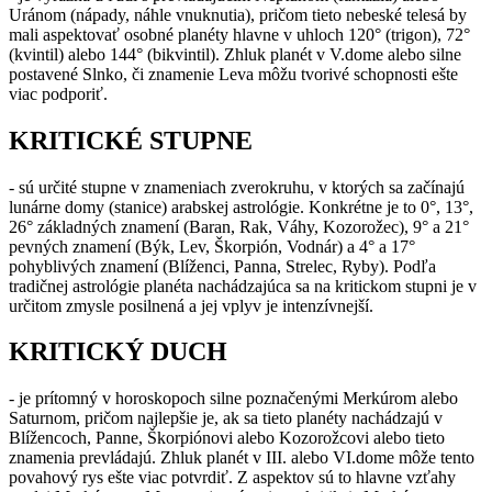
Uránom (nápady, náhle vnuknutia), pričom tieto nebeské telesá by
mali aspektovať osobné planéty hlavne v uhloch 120° (trigon), 72°
(kvintil) alebo 144° (bikvintil). Zhluk planét v V.dome alebo silne
postavené Slnko, či znamenie Leva môžu tvorivé schopnosti ešte
viac podporiť.
KRITICKÉ STUPNE
- sú určité stupne v znameniach zverokruhu, v ktorých sa začínajú
lunárne domy (stanice) arabskej astrológie. Konkrétne je to 0°, 13°,
26° základných znamení (Baran, Rak, Váhy, Kozorožec), 9° a 21°
pevných znamení (Býk, Lev, Škorpión, Vodnár) a 4° a 17°
pohyblivých znamení (Blíženci, Panna, Strelec, Ryby). Podľa
tradičnej astrológie planéta nachádzajúca sa na kritickom stupni je v
určitom zmysle posilnená a jej vplyv je intenzívnejší.
KRITICKÝ DUCH
- je prítomný v horoskopoch silne poznačenými Merkúrom alebo
Saturnom, pričom najlepšie je, ak sa tieto planéty nachádzajú v
Blížencoch, Panne, Škorpiónovi alebo Kozorožcovi alebo tieto
znamenia prevládajú. Zhluk planét v III. alebo VI.dome môže tento
povahový rys ešte viac potvrdiť. Z aspektov sú to hlavne vzťahy