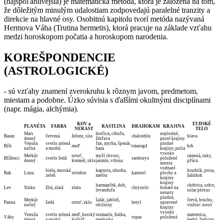
(najspoľahlivejšia) je matematická metóda, ktorá je založená na tom,
že dôležitým minulým udalostiam zodpovedajú paralelné tranzity a
direkcie na hlavné osy. Osobitnú kapitolu tvorí metóda nazývaná
Hermova Váha (Trutina hermetis), ktorá pracuje na základe vzťahu
medzi horoskopom počatia a horoskopom narodenia.
KOREŠPONDENCIE
(ASTROLOGICKÉ)
- sú vzťahy znamení zverokruhu k rôznym javom, predmetom,
miestam a podobne. Úzko súvisia s ďalšími okultnými disciplínami
(napr. mágia, alchýmia).
KOV a
ĽUDSKÉ
PLANÉTA
FARBA
RASTLINA
DRAHOKAM
KRAJINA
NERAST
TELO
Mars
horčica, cibuľa,
neplodné,
Baran
červená
železo, síra
chalcedón
hlava
denný
žihľava
pusté krajiny
Venuša
svetlo zelená
ľan, myrha, špenát,
plodné
Býk
meď
smaragd
krk
nočná
a modrá
baza
krajiny, polia
vysoko
Merkúr
ortuť,
myší chvost,
ramená, ruky,
Blíženci
svetlo šedá
sardonyx
položené
denný
kremeň, sklo
jasmín, vrbina
pľúca
miesta
vodnaté
biela, morská
kapusta, uhorka,
hrudník, prsia,
Rak
Luna
striebro
karneol
plochy a
zeleň
melón
žalúdok
krajiny
krajiny
harmanček, dub,
chrbtica, srdce,
Lev
Slnko
žltá, zlatá
zlato
chryzolit
bohaté na
levanduľa
solar plexus
nerasty
plodné,
Merkúr
šalát, jabloň,
črevá, brucho,
Panna
šedá
ortuť, sklo
beryl
upravené
nočný
obilniny
vnútor- nosti
krajiny
vysoko
Venuša
svetlo zelená
meď, horský
rozmarín, fialka,
maternica,
Váhy
topas
položená
denná
a modrá
krištáľ
medovka
bedrá, ľadviny