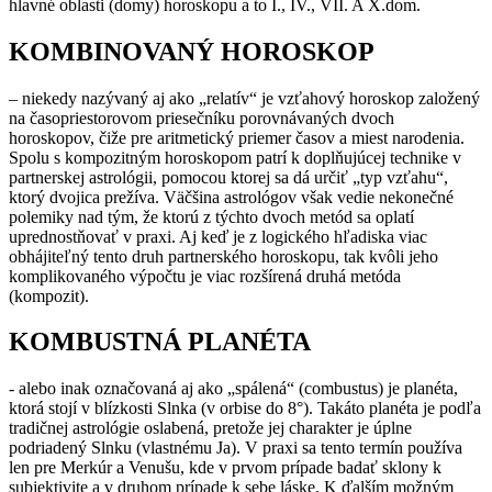
hlavné oblasti (domy) horoskopu a to I., IV., VII. A X.dom.
KOMBINOVANÝ HOROSKOP
– niekedy nazývaný aj ako „relatív“ je vzťahový horoskop založený
na časopriestorovom priesečníku porovnávaných dvoch
horoskopov, čiže pre aritmetický priemer časov a miest narodenia.
Spolu s kompozitným horoskopom patrí k doplňujúcej technike v
partnerskej astrológii, pomocou ktorej sa dá určiť „typ vzťahu“,
ktorý dvojica prežíva. Väčšina astrológov však vedie nekonečné
polemiky nad tým, že ktorú z týchto dvoch metód sa oplatí
uprednostňovať v praxi. Aj keď je z logického hľadiska viac
obhájiteľný tento druh partnerského horoskopu, tak kvôli jeho
komplikovaného výpočtu je viac rozšírená druhá metóda
(kompozit).
KOMBUSTNÁ PLANÉTA
- alebo inak označovaná aj ako „spálená“ (combustus) je planéta,
ktorá stojí v blízkosti Slnka (v orbise do 8°). Takáto planéta je podľa
tradičnej astrológie oslabená, pretože jej charakter je úplne
podriadený Slnku (vlastnému Ja). V praxi sa tento termín používa
len pre Merkúr a Venušu, kde v prvom prípade badať sklony k
subjektivite a v druhom prípade k sebe láske. K ďalším možným