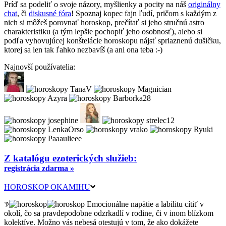
Príď sa podeliť o svoje názory, myšlienky a pocity na náš
originálny
chat
, či
diskusné fóra
! Spoznaj kopec fajn ľudí, pričom s každým z
nich si môžeš porovnať horoskop, prečítať si jeho stručnú astro
charakteristiku (a tým lepšie pochopiť jeho osobnosť), alebo si
podľa vyhovujúcej konštelácie horoskopu nájsť spriaznenú dušičku,
ktorej sa len tak ľahko nezbavíš (a ani ona teba :-)
Najnovší používatelia:
Z katalógu ezoterických služieb:
registrácia zdarma »
HOROSKOP OKAMIHU
Emocionálne napätie a labilitu cítiť v
okolí, čo sa pravdepodobne odzrkadlí v rodine, či v inom blízkom
kolektíve. Možno vás nebesá otestujú v tom, že ako dokážete