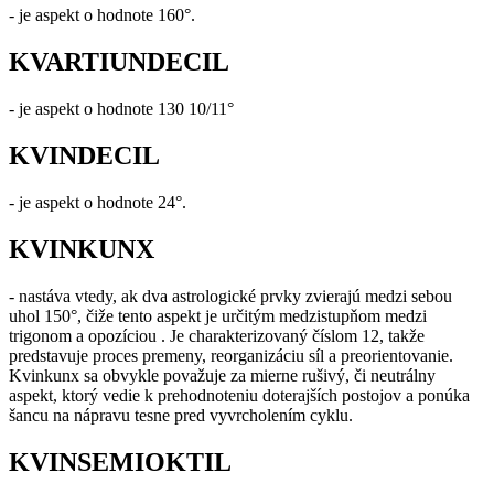
- je aspekt o hodnote 160°.
KVARTIUNDECIL
- je aspekt o hodnote 130 10/11°
KVINDECIL
- je aspekt o hodnote 24°.
KVINKUNX
- nastáva vtedy, ak dva astrologické prvky zvierajú medzi sebou
uhol 150°, čiže tento aspekt je určitým medzistupňom medzi
trigonom a opozíciou . Je charakterizovaný číslom 12, takže
predstavuje proces premeny, reorganizáciu síl a preorientovanie.
Kvinkunx sa obvykle považuje za mierne rušivý, či neutrálny
aspekt, ktorý vedie k prehodnoteniu doterajších postojov a ponúka
šancu na nápravu tesne pred vyvrcholením cyklu.
KVINSEMIOKTIL