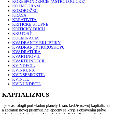
KOREŠPONDENCIE (ASTROLOGICKÉ)
KOZMOGRAM
KOZOROŽEC
KRÁSA
KREATIVITA
KRITICKÉ STUPNE
KRITICKÝ DUCH
KRUTOSŤ
KULMINÁCIA
KVADRANTY EKLIPTIKY
KVADRANTY HOROSKOPU
KVADRATÚRA
KVARTINOVIL
KVARTIUNDECIL
KVINDECIL
KVINKUNX
KVINSEMIOKTIL
KVINTIL
KVINUNDECIL
KAPITALIZMUS
- je v astrológii pod vládou planéty Urán, keďže rozvoj kapitalizmu
a začiatok novej priemyselnej epochy sa kryje s objavením práve