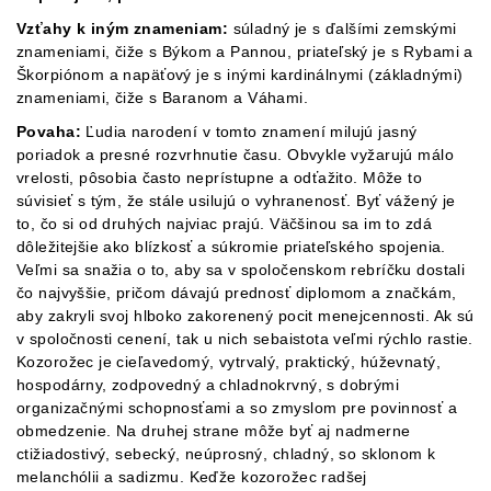
Vzťahy k iným znameniam:
súladný je s ďalšími zemskými
znameniami, čiže s Býkom a Pannou, priateľský je s Rybami a
Škorpiónom a napäťový je s inými kardinálnymi (základnými)
znameniami, čiže s Baranom a Váhami.
Povaha:
Ľudia narodení v tomto znamení milujú jasný
poriadok a presné rozvrhnutie času. Obvykle vyžarujú málo
vrelosti, pôsobia často neprístupne a odťažito. Môže to
súvisieť s tým, že stále usilujú o vyhranenosť. Byť vážený je
to, čo si od druhých najviac prajú. Väčšinou sa im to zdá
dôležitejšie ako blízkosť a súkromie priateľského spojenia.
Veľmi sa snažia o to, aby sa v spoločenskom rebríčku dostali
čo najvyššie, pričom dávajú prednosť diplomom a značkám,
aby zakryli svoj hlboko zakorenený pocit menejcennosti. Ak sú
v spoločnosti cenení, tak u nich sebaistota veľmi rýchlo rastie.
Kozorožec je cieľavedomý, vytrvalý, praktický, húževnatý,
hospodárny, zodpovedný a chladnokrvný, s dobrými
organizačnými schopnosťami a so zmyslom pre povinnosť a
obmedzenie. Na druhej strane môže byť aj nadmerne
ctižiadostivý, sebecký, neúprosný, chladný, so sklonom k
melanchólii a sadizmu. Keďže kozorožec radšej