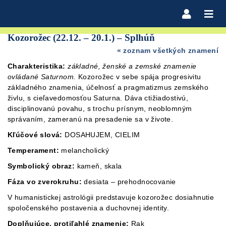
Kozorožec
(22.12. – 20.1.) – Šplhúň
« zoznam všetkých znamení
Charakteristika:
základné, ženské a zemské znamenie
ovládané Saturnom.
Kozorožec v sebe spája progresivitu
základného znamenia, účelnosť a pragmatizmus zemského
živlu, s cieľavedomosťou Saturna. Dáva ctižiadostivú,
disciplinovanú povahu, s trochu prísnym, neoblomným
správaním, zameranú na presadenie sa v živote.
Kľúčové slová:
DOSAHUJEM, CIELIM
Temperament:
melancholický
Symbolický obraz:
kameň, skala
Fáza vo zverokruhu:
desiata – prehodnocovanie
V humanistickej astrológii predstavuje kozorožec dosiahnutie
spoločenského postavenia a duchovnej identity.
Doplňujúce, protiľahlé znamenie:
Rak