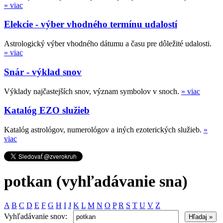
» viac
Elekcie - výber vhodného termínu udalostí
Astrologický výber vhodného dátumu a času pre dôležité udalosti.
» viac
Snár - výklad snov
Výklady najčastejších snov, význam symbolov v snoch.
» viac
Katalóg EZO služieb
Katalóg astrológov, numerológov a iných ezoterických služieb.
»
viac
potkan (vyhľadávanie sna)
A
B
C
D
E
F
G
H
I
J
K
L
M
N
O
P
R
S
T
U
V
Z
Vyhľadávanie snov: