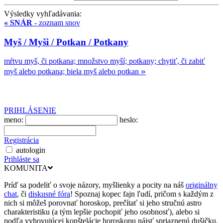
Výsledky vyhľadávania:
« SNÁR
- zoznam snov
Myš / Myši / Potkan / Potkany
mŕtvu myš, či potkana; množstvo myší; potkany; chytiť, či zabiť
»
myš alebo potkana; biela myš alebo potkan
PRIHLÁSENIE
meno:
heslo:
Registrácia
autologin
Prihláste sa
KOMUNITA
Príď sa podeliť o svoje názory, myšlienky a pocity na náš
originálny
chat
, či
diskusné fóra
! Spoznaj kopec fajn ľudí, pričom s každým z
nich si môžeš porovnať horoskop, prečítať si jeho stručnú astro
charakteristiku (a tým lepšie pochopiť jeho osobnosť), alebo si
podľa vyhovujúcej konštelácie horoskopu nájsť spriaznenú dušičku,