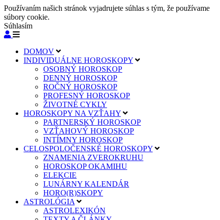
Používaním našich stránok vyjadrujete súhlas s tým, že používame
súbory cookie.
Súhlasím
DOMOV
INDIVIDUÁLNE HOROSKOPY
OSOBNÝ HOROSKOP
DENNÝ HOROSKOP
ROČNÝ HOROSKOP
PROFESNÝ HOROSKOP
ŽIVOTNÉ CYKLY
HOROSKOPY NA VZŤAHY
PARTNERSKÝ HOROSKOP
VZŤAHOVÝ HOROSKOP
INTÍMNY HOROSKOP
CELOSPOLOČENSKÉ HOROSKOPY
ZNAMENIA ZVEROKRUHU
HOROSKOP OKAMIHU
ELEKCIE
LUNÁRNY KALENDÁR
HORO(R)SKOPY
ASTROLÓGIA
ASTROLEXIKÓN
TEXTY A ČLÁNKY