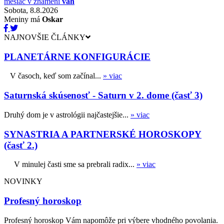
mesiac v znamení
váh
Sobota, 8.8.2026
Meniny má
Oskar
NAJNOVŠIE ČLÁNKY
PLANETÁRNE KONFIGURÁCIE
V časoch, keď som začínal...
» viac
Saturnská skúsenosť - Saturn v 2. dome (časť 3)
Druhý dom je v astrológii najčastejšie...
» viac
SYNASTRIA A PARTNERSKÉ HOROSKOPY
(časť 2.)
V minulej časti sme sa prebrali radix...
» viac
NOVINKY
Profesný horoskop
Profesný horoskop Vám napomôže pri výbere vhodného povolania.