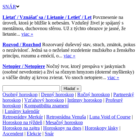
SNÁR
Lietať / Vznášať sa / Lietanie / Letieť / Let
Povznesenie na
úroveň, ktorá je bližšie k nebesám. Vzdušný živel je spájaný s
mentálnou, duchovnou sférou. Už z týchto obrazov je jasné, že
lietanie...
viac »
Rozvod / Rozchod
Rozorvaný duševný stav, strach, zmätok, pokus
o nezávislosť. Jedná sa o neželané rozdelenie mužského a ženského
princípu, rozumu a emócií, o...
viac »
Netopier / Netopiere
Nočný tvor, ktorý prespáva v jaskyniach
(osobné nevedomie) a živí sa rôznym hmyzom (doterné myšlienky)
a väčšie druhy aj krvou zvierat. Vo snoch netopiere...
viac »
Osobný horoskop
|
Denný horoskop
|
Ročný horoskop
|
Partnerský
horoskop
|
Vzťahový horoskop
|
Intímny horoskop
|
Profesný
horoskop
|
Kompatibilita znamení
|
Lunárny kalendár
Retrográdny Merkúr
|
Retrográdna Venuša
|
Luna Void of Course
|
Horoskop na týždeň
|
Mesačný horoskop
Horoskop na zajtra
|
Horoskopy na dnes
|
Horoskopy lásky
|
Ascendent
|
Elekcie
|
Snár