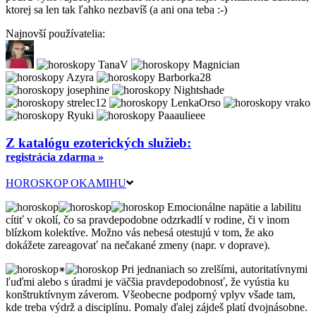
ktorej sa len tak ľahko nezbavíš (a ani ona teba :-)
Najnovší používatelia:
Z katalógu ezoterických služieb:
registrácia zdarma »
HOROSKOP OKAMIHU
Emocionálne napätie a labilitu
cítiť v okolí, čo sa pravdepodobne odzrkadlí v rodine, či v inom
blízkom kolektíve. Možno vás nebesá otestujú v tom, že ako
dokážete zareagovať na nečakané zmeny (napr. v doprave).
Pri jednaniach so zrelšími, autoritatívnymi
ľuďmi alebo s úradmi je väčšia pravdepodobnosť, že vyústia ku
konštruktívnym záverom. Všeobecne podporný vplyv všade tam,
kde treba výdrž a disciplínu. Pomaly ďalej zájdeš platí dvojnásobne.