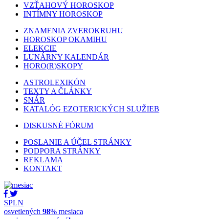
VZŤAHOVÝ HOROSKOP
INTÍMNY HOROSKOP
ZNAMENIA ZVEROKRUHU
HOROSKOP OKAMIHU
ELEKCIE
LUNÁRNY KALENDÁR
HORO(R)SKOPY
ASTROLEXIKÓN
TEXTY A ČLÁNKY
SNÁR
KATALÓG EZOTERICKÝCH SLUŽIEB
DISKUSNÉ FÓRUM
POSLANIE A ÚČEL STRÁNKY
PODPORA STRÁNKY
REKLAMA
KONTAKT
SPLN
osvetlených
98
% mesiaca