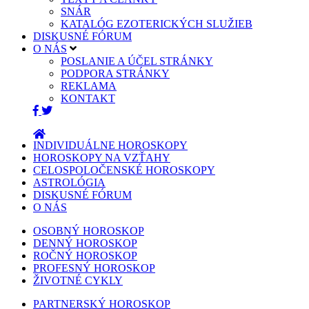
SNÁR
KATALÓG EZOTERICKÝCH SLUŽIEB
DISKUSNÉ FÓRUM
O NÁS
POSLANIE A ÚČEL STRÁNKY
PODPORA STRÁNKY
REKLAMA
KONTAKT
INDIVIDUÁLNE HOROSKOPY
HOROSKOPY NA VZŤAHY
CELOSPOLOČENSKÉ HOROSKOPY
ASTROLÓGIA
DISKUSNÉ FÓRUM
O NÁS
OSOBNÝ HOROSKOP
DENNÝ HOROSKOP
ROČNÝ HOROSKOP
PROFESNÝ HOROSKOP
ŽIVOTNÉ CYKLY
PARTNERSKÝ HOROSKOP