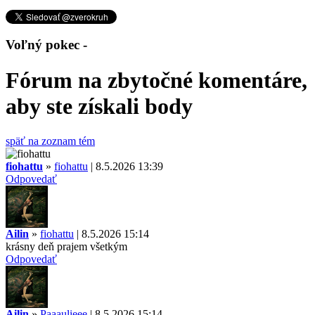
Voľný pokec -
Fórum na zbytočné komentáre,
aby ste získali body
späť na zoznam tém
fiohattu
»
fiohattu
| 8.5.2026 13:39
Odpovedať
Ailin
»
fiohattu
| 8.5.2026 15:14
krásny deň prajem všetkým
Odpovedať
Ailin
»
Paaaulieee
| 8.5.2026 15:14