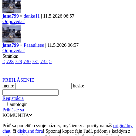
jana799
»
danka11
| 11.5.2026 06:57
Odpovedať
jana799
»
Paaaulieee
| 11.5.2026 06:57
Odpovedať
Stránka:
<
728
729
730
731
732
>
PRIHLÁSENIE
meno:
heslo:
Registrácia
autologin
Prihláste sa
KOMUNITA
Príď sa podeliť o svoje názory, myšlienky a pocity na náš
originálny
chat
, či
diskusné fóra
! Spoznaj kopec fajn ľudí, pričom s každým z