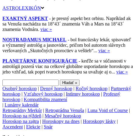
záverom. Všeobecne podporný vplyv všade tam, kde treba výdrž a
disciplínu. Pomaly ďalej zájdeš platí dvojnásobne.
ASTROLEXIKÓN
EXAKTNÝ ASPEKT
- je presný aspekt bez orbisu. Napríklad ak
sa Venuša nachádza na 18°43´ znamenia Váh a Mars na 18°43´
znamenia Vodnára.
viac »
NOSTRADAMUS MICHAEL
- bol francúzsky lekár, spisovateľ
a významný astrológ a jasnovidec, pričom bol autorom slávnych
veršovaných „Skutočných proroctiev a veštieb“...
viac »
PLANETÁRNE KONFIGURÁCIE
- keďže sa v súčasnosti v
astrológii pozerá viac na celkové globálne usporiadanie horoskopu a
jeho vzhľad, tak popri tvaroch horoskopu sa uvažuje aj o...
viac »
Osobný horoskop
|
Denný horoskop
|
Ročný horoskop
|
Partnerský
horoskop
|
Vzťahový horoskop
|
Intímny horoskop
|
Profesný
horoskop
|
Kompatibilita znamení
|
Lunárny kalendár
Retrográdny Merkúr
|
Retrográdna Venuša
|
Luna Void of Course
|
Horoskop na týždeň
|
Mesačný horoskop
Horoskop na zajtra
|
Horoskopy na dnes
|
Horoskopy lásky
|
Ascendent
|
Elekcie
|
Snár