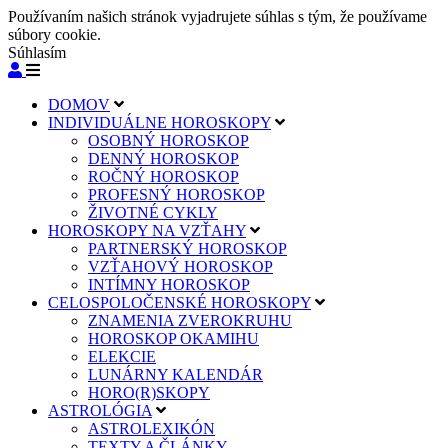
Používaním našich stránok vyjadrujete súhlas s tým, že používame
súbory cookie.
Súhlasím
DOMOV
INDIVIDUÁLNE HOROSKOPY
OSOBNÝ HOROSKOP
DENNÝ HOROSKOP
ROČNÝ HOROSKOP
PROFESNÝ HOROSKOP
ŽIVOTNÉ CYKLY
HOROSKOPY NA VZŤAHY
PARTNERSKÝ HOROSKOP
VZŤAHOVÝ HOROSKOP
INTÍMNY HOROSKOP
CELOSPOLOČENSKÉ HOROSKOPY
ZNAMENIA ZVEROKRUHU
HOROSKOP OKAMIHU
ELEKCIE
LUNÁRNY KALENDÁR
HORO(R)SKOPY
ASTROLÓGIA
ASTROLEXIKÓN
TEXTY A ČLÁNKY