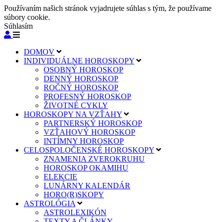
Používaním našich stránok vyjadrujete súhlas s tým, že používame
súbory cookie.
Súhlasím
DOMOV
INDIVIDUÁLNE HOROSKOPY
OSOBNÝ HOROSKOP
DENNÝ HOROSKOP
ROČNÝ HOROSKOP
PROFESNÝ HOROSKOP
ŽIVOTNÉ CYKLY
HOROSKOPY NA VZŤAHY
PARTNERSKÝ HOROSKOP
VZŤAHOVÝ HOROSKOP
INTÍMNY HOROSKOP
CELOSPOLOČENSKÉ HOROSKOPY
ZNAMENIA ZVEROKRUHU
HOROSKOP OKAMIHU
ELEKCIE
LUNÁRNY KALENDÁR
HORO(R)SKOPY
ASTROLÓGIA
ASTROLEXIKÓN
TEXTY A ČLÁNKY