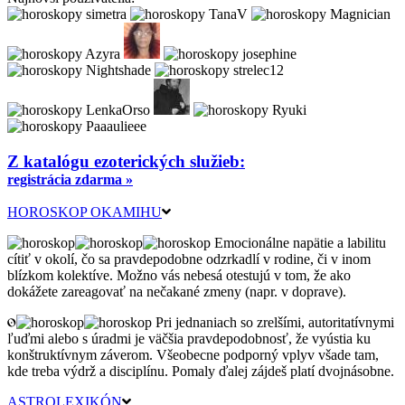
Z katalógu ezoterických služieb:
registrácia zdarma »
HOROSKOP OKAMIHU
Emocionálne napätie a labilitu
cítiť v okolí, čo sa pravdepodobne odzrkadlí v rodine, či v inom
blízkom kolektíve. Možno vás nebesá otestujú v tom, že ako
dokážete zareagovať na nečakané zmeny (napr. v doprave).
Pri jednaniach so zrelšími, autoritatívnymi
ľuďmi alebo s úradmi je väčšia pravdepodobnosť, že vyústia ku
konštruktívnym záverom. Všeobecne podporný vplyv všade tam,
kde treba výdrž a disciplínu. Pomaly ďalej zájdeš platí dvojnásobne.
ASTROLEXIKÓN