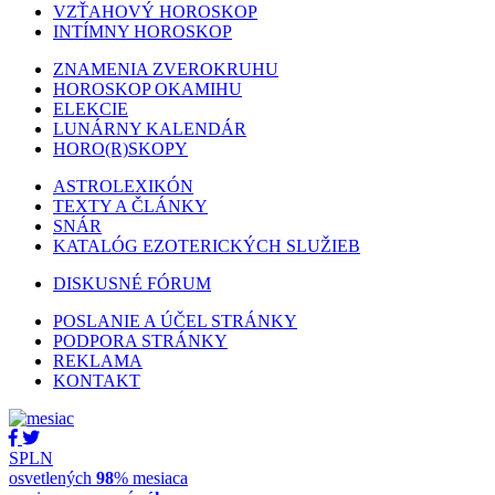
VZŤAHOVÝ HOROSKOP
INTÍMNY HOROSKOP
ZNAMENIA ZVEROKRUHU
HOROSKOP OKAMIHU
ELEKCIE
LUNÁRNY KALENDÁR
HORO(R)SKOPY
ASTROLEXIKÓN
TEXTY A ČLÁNKY
SNÁR
KATALÓG EZOTERICKÝCH SLUŽIEB
DISKUSNÉ FÓRUM
POSLANIE A ÚČEL STRÁNKY
PODPORA STRÁNKY
REKLAMA
KONTAKT
SPLN
osvetlených
98
% mesiaca