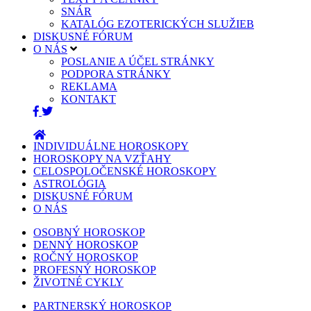
SNÁR
KATALÓG EZOTERICKÝCH SLUŽIEB
DISKUSNÉ FÓRUM
O NÁS
POSLANIE A ÚČEL STRÁNKY
PODPORA STRÁNKY
REKLAMA
KONTAKT
INDIVIDUÁLNE HOROSKOPY
HOROSKOPY NA VZŤAHY
CELOSPOLOČENSKÉ HOROSKOPY
ASTROLÓGIA
DISKUSNÉ FÓRUM
O NÁS
OSOBNÝ HOROSKOP
DENNÝ HOROSKOP
ROČNÝ HOROSKOP
PROFESNÝ HOROSKOP
ŽIVOTNÉ CYKLY
PARTNERSKÝ HOROSKOP