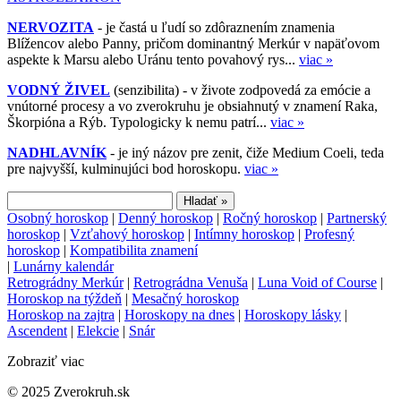
NERVOZITA
- je častá u ľudí so zdôraznením znamenia
Blížencov alebo Panny, pričom dominantný Merkúr v napäťovom
aspekte k Marsu alebo Uránu tento povahový rys...
viac »
VODNÝ ŽIVEL
(senzibilita) - v živote zodpovedá za emócie a
vnútorné procesy a vo zverokruhu je obsiahnutý v znamení Raka,
Škorpióna a Rýb. Typologicky k nemu patrí...
viac »
NADHLAVNÍK
- je iný názov pre zenit, čiže Medium Coeli, teda
pre najvyšší, kulminujúci bod horoskopu.
viac »
Osobný horoskop
|
Denný horoskop
|
Ročný horoskop
|
Partnerský
horoskop
|
Vzťahový horoskop
|
Intímny horoskop
|
Profesný
horoskop
|
Kompatibilita znamení
|
Lunárny kalendár
Retrográdny Merkúr
|
Retrográdna Venuša
|
Luna Void of Course
|
Horoskop na týždeň
|
Mesačný horoskop
Horoskop na zajtra
|
Horoskopy na dnes
|
Horoskopy lásky
|
Ascendent
|
Elekcie
|
Snár
Zobraziť viac
© 2025 Zverokruh.sk