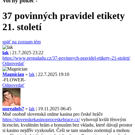
Voľný pokec -
37 povinných pravidel etikety
21. století
späť na zoznam tém
lak
| 21.7.2025 23:22
https://www.pronaladu.cz/37-povinnych-pravidel-etikety-21-stoleti/
Odpovedať
Magnician
»
lak
| 22.7.2025 19:10
-FLOWER-
Odpovedať
unrealnfs7
»
lak
| 19.11.2025 06:45
Mně osobně slovenská online kasina pro české hráče
https://slovenskekasinoproceskehrace.cz/
vyhovují kvůli férovým
licencím, kvalitním hrám a bonusům bez vkladu, které dávají prostor
si kasino nejdřív vyzkoušet. Češi se tam snadno zorientují a mohou