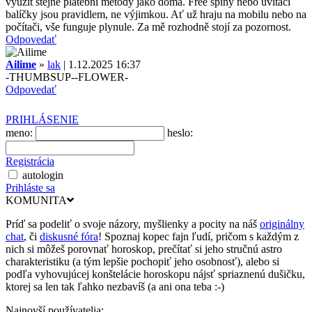
využít stejné platební metody jako doma. Free spiny nebo uvítací
balíčky jsou pravidlem, ne výjimkou. Ať už hraju na mobilu nebo na
počítači, vše funguje plynule. Za mě rozhodně stojí za pozornost.
Odpovedať
Ailime
»
lak
| 1.12.2025 16:37
-THUMBSUP--FLOWER-
Odpovedať
PRIHLÁSENIE
meno:
heslo:
Registrácia
autologin
Prihláste sa
KOMUNITA
Príď sa podeliť o svoje názory, myšlienky a pocity na náš
originálny
chat
, či
diskusné fóra
! Spoznaj kopec fajn ľudí, pričom s každým z
nich si môžeš porovnať horoskop, prečítať si jeho stručnú astro
charakteristiku (a tým lepšie pochopiť jeho osobnosť), alebo si
podľa vyhovujúcej konštelácie horoskopu nájsť spriaznenú dušičku,
ktorej sa len tak ľahko nezbavíš (a ani ona teba :-)
Najnovší používatelia: