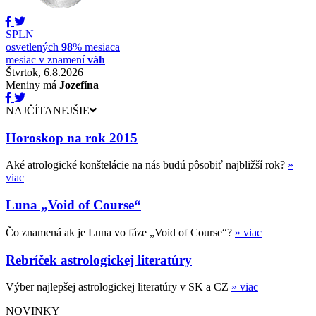
SPLN
osvetlených
98
% mesiaca
mesiac v znamení
váh
Štvrtok, 6.8.2026
Meniny má
Jozefína
NAJČÍTANEJŠIE
Horoskop na rok 2015
Aké atrologické konštelácie na nás budú pôsobiť najbližší rok?
»
viac
Luna „Void of Course“
Čo znamená ak je Luna vo fáze „Void of Course“?
» viac
Rebríček astrologickej literatúry
Výber najlepšej astrologickej literatúry v SK a CZ
» viac
NOVINKY