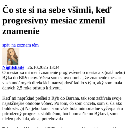
Čo ste si na sebe všimli, keď
progresívny mesiac zmenil
znamenie
späť na zoznam tém
Nightshade
| 26.10.2025 13:34
O mesiac sa mi mení znamenie progresívneho mesiaca z (natálneho)
Býka do Blížencov. Včera som si uvedomila, že znamenie mesiaca
v sekundárnych direkciách naozaj dosť ladilo s tým, aký som mala
daných 2,5 roka prístup k životu.
Keď mi napríklad prešiel z Rýb do Barana, tak som zažívala svoje
najakčnejšie obdobie vôbec. Po tom, čo som chcela, som si šla ako
buldozér. :)) Na jeho konci som však bola mimoriadne vyčerpaná a
prirodzený progres k stabilnému, hoci pomalšiemu Býkovi, som
nielen privítala, ale aj potrebovala.