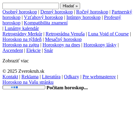
Osobný horoskop
|
Denný horoskop
|
Ročný horoskop
|
Partnerský
horoskop
|
Vzťahový horoskop
|
Intímny horoskop
|
Profesný
horoskop
|
Kompatibilita znamení
|
Lunárny kalendár
Retrográdny Merkúr
|
Retrográdna Venuša
|
Luna Void of Course
|
Horoskop na týždeň
|
Mesačný horoskop
Horoskop na zajtra
|
Horoskopy na dnes
|
Horoskopy lásky
|
Ascendent
|
Elekcie
|
Snár
Zobraziť viac
© 2025 Zverokruh.sk
Kontakt
|
Reklama
|
Literatúra
|
Odkazy
|
Pre webmasterov
|
Horoskop na Vašu stránku
Počítam horoskop...