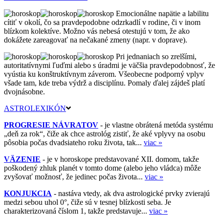
Emocionálne napätie a labilitu
cítiť v okolí, čo sa pravdepodobne odzrkadlí v rodine, či v inom
blízkom kolektíve. Možno vás nebesá otestujú v tom, že ako
dokážete zareagovať na nečakané zmeny (napr. v doprave).
Pri jednaniach so zrelšími,
autoritatívnymi ľuďmi alebo s úradmi je väčšia pravdepodobnosť, že
vyústia ku konštruktívnym záverom. Všeobecne podporný vplyv
všade tam, kde treba výdrž a disciplínu. Pomaly ďalej zájdeš platí
dvojnásobne.
ASTROLEXIKÓN
PROGRESIE NÁVRATOV
- je vlastne obrátená metóda systému
„deň za rok“, čiže ak chce astrológ zistiť, že aké vplyvy na osobu
pôsobia počas dvadsiateho roku života, tak...
viac »
VÄZENIE
- je v horoskope predstavované XII. domom, takže
poškodený zhluk planét v tomto dome (alebo jeho vládca) môže
zvyšovať možnosť, že jedinec počas života...
viac »
KONJUKCIA
- nastáva vtedy, ak dva astrologické prvky zvierajú
medzi sebou uhol 0°, čiže sú v tesnej blízkosti seba. Je
charakterizovaná číslom 1, takže predstavuje...
viac »