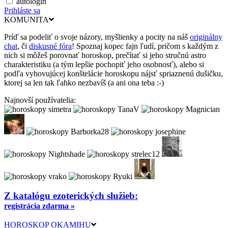
autologin
Prihláste sa
KOMUNITA
Príď sa podeliť o svoje názory, myšlienky a pocity na náš
originálny
chat
, či
diskusné fóra
! Spoznaj kopec fajn ľudí, pričom s každým z
nich si môžeš porovnať horoskop, prečítať si jeho stručnú astro
charakteristiku (a tým lepšie pochopiť jeho osobnosť), alebo si
podľa vyhovujúcej konštelácie horoskopu nájsť spriaznenú dušičku,
ktorej sa len tak ľahko nezbavíš (a ani ona teba :-)
Najnovší používatelia:
Z katalógu ezoterických služieb:
registrácia zdarma »
HOROSKOP OKAMIHU