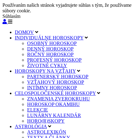
Používaním našich stránok vyjadrujete súhlas s tým, že používame
súbory cookie.
Súhlasím
DOMOV
INDIVIDUÁLNE HOROSKOPY
OSOBNÝ HOROSKOP
DENNÝ HOROSKOP
ROČNÝ HOROSKOP
PROFESNÝ HOROSKOP
ŽIVOTNÉ CYKLY
HOROSKOPY NA VZŤAHY
PARTNERSKÝ HOROSKOP
VZŤAHOVÝ HOROSKOP
INTÍMNY HOROSKOP
CELOSPOLOČENSKÉ HOROSKOPY
ZNAMENIA ZVEROKRUHU
HOROSKOP OKAMIHU
ELEKCIE
LUNÁRNY KALENDÁR
HORO(R)SKOPY
ASTROLÓGIA
ASTROLEXIKÓN
TEXTY A ČLÁNKY