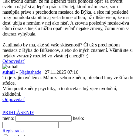
Tak trochu dúfam, že mi Blíženci teraz pomôžu opäť sa otvoriť
svetu a nájsť si aj lepšiu prácu. Do tej, ktorú mám teraz, som
nastúpila práve s prechodom mesiaca do Býka, a síce mi posledné
roky ponúkala stabilitu aj veľa home officu, už dlhšie viem, že ma
dosť ubíja a nemám v nej ako rásť. A zrovna posledný mesiac-dva
cítim čoraz silnejšiu túžbu opäť uvítať nejaké zmeny, čomu som sa
doteraz vyhýbala.
Zaujímalo by ma, aké sú vaše skúsenosti? Či už s prechodom
mesiaca z Býka do Blížencov, alebo do iných znamení. Všimli ste si
nejaký výrazný rozdiel vo vlastnej energii? :)
Odpovedať
suhail
»
Nightshade
| 27.11.2025 07:16
To je zajímavé téma. Mám za sebou změnu, přechod luny ze štíra do
střelce.
Mám pocit změny psychiky, a to docela silný vjev uvolnění,
zklidnění.
Odpovedať
PRIHLÁSENIE
meno:
heslo:
Registrácia