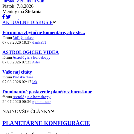
mesiac v znamení
váh
Piatok, 7.8.2026
Meniny má
Štefánia
AKTUÁLNE DISKUSIE
Fórum na zbytočné komentáre, aby ste...
fórum
Voľný pokec
07.08.2026 18:37
danka11
ASTROLOGICKÉ VIDEÁ
fórum
Astrológia a horoskopy
07.08.2026 07:35
Ailin
Vaše naj citáty
fórum
Ľudská duša
07.08.2026 02:17
lak
Dominantné postavenie planéty v horoskope
fórum
Astrológia a horoskopy
24.07.2026 00:56
gummibear
NAJNOVŠIE ČLÁNKY
PLANETÁRNE KONFIGURÁCIE