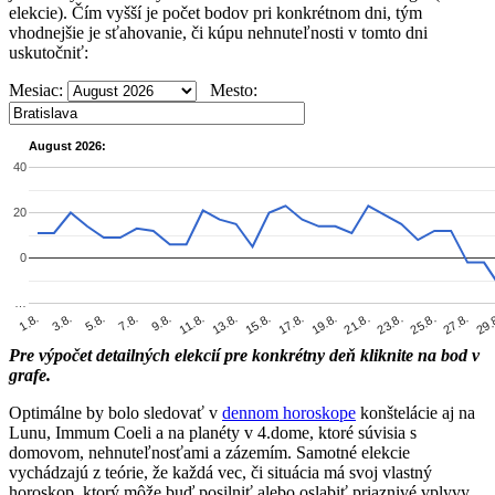
elekcie). Čím vyšší je počet bodov pri konkrétnom dni, tým
vhodnejšie je sťahovanie, či kúpu nehnuteľnosti v tomto dni
uskutočniť:
Mesiac:
Mesto:
August 2026:
40
20
0
…
19.8.
3.8.
17.8.
1.8.
15.8.
29.
13.8.
27.8.
11.8.
25.8.
9.8.
23.8.
7.8.
21.8.
5.8.
Pre výpočet detailných elekcií pre konkrétny deň kliknite na bod v
grafe.
Optimálne by bolo sledovať v
dennom horoskope
konštelácie aj na
Lunu, Immum Coeli a na planéty v 4.dome, ktoré súvisia s
domovom, nehnuteľnosťami a zázemím. Samotné elekcie
vychádzajú z teórie, že každá vec, či situácia má svoj vlastný
horoskop, ktorý môže buď posilniť alebo oslabiť priaznivé vplyvy