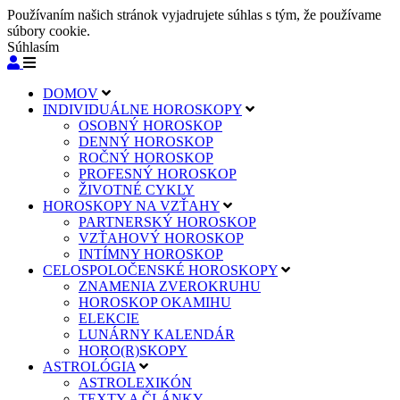
Používaním našich stránok vyjadrujete súhlas s tým, že používame
súbory cookie.
Súhlasím
DOMOV
INDIVIDUÁLNE HOROSKOPY
OSOBNÝ HOROSKOP
DENNÝ HOROSKOP
ROČNÝ HOROSKOP
PROFESNÝ HOROSKOP
ŽIVOTNÉ CYKLY
HOROSKOPY NA VZŤAHY
PARTNERSKÝ HOROSKOP
VZŤAHOVÝ HOROSKOP
INTÍMNY HOROSKOP
CELOSPOLOČENSKÉ HOROSKOPY
ZNAMENIA ZVEROKRUHU
HOROSKOP OKAMIHU
ELEKCIE
LUNÁRNY KALENDÁR
HORO(R)SKOPY
ASTROLÓGIA
ASTROLEXIKÓN
TEXTY A ČLÁNKY