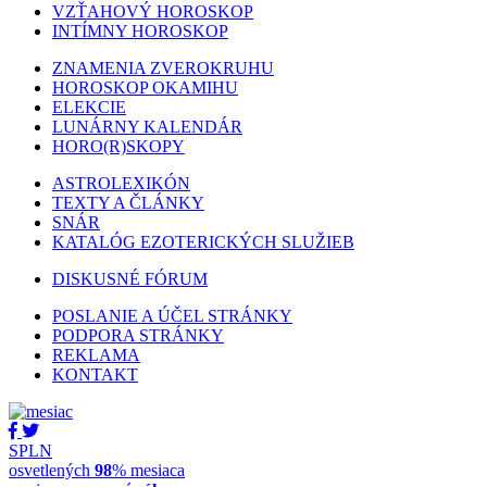
VZŤAHOVÝ HOROSKOP
INTÍMNY HOROSKOP
ZNAMENIA ZVEROKRUHU
HOROSKOP OKAMIHU
ELEKCIE
LUNÁRNY KALENDÁR
HORO(R)SKOPY
ASTROLEXIKÓN
TEXTY A ČLÁNKY
SNÁR
KATALÓG EZOTERICKÝCH SLUŽIEB
DISKUSNÉ FÓRUM
POSLANIE A ÚČEL STRÁNKY
PODPORA STRÁNKY
REKLAMA
KONTAKT
SPLN
osvetlených
98
% mesiaca