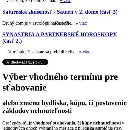
V časoch, keď som začínal...
» viac
Saturnská skúsenosť - Saturn v 2. dome (časť 3)
Druhý dom je v astrológii najčastejšie...
» viac
SYNASTRIA A PARTNERSKÉ HOROSKOPY
(časť 2.)
V minulej časti sme sa prebrali radix...
» viac
Výber vhodného termínu pre
sťahovanie
alebo zmenu bydliska, kúpu, či postavenie
základov nehnuteľnosti
Graf znázorňuje
vhodnosť sťahovania, či kúpy nehnuteľnosti
v
jednotlivých dňoch vybraného mesiaca z hľadiska astrológie (tzv.