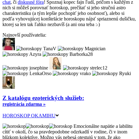
chat
, či
diskusné fóra
! Spoznaj kopec fajn ľudí, pričom s každým z
nich si môžeš porovnať horoskop, prečítať si jeho stručnú astro
charakteristiku (a tým lepšie pochopiť jeho osobnosť), alebo si
podľa vyhovujúcej konštelácie horoskopu nájsť spriaznenú dušičku,
ktorej sa len tak ľahko nezbavíš (a ani ona teba :-)
Najnovší používatelia:
Z katalógu ezoterických služieb:
registrácia zdarma »
HOROSKOP OKAMIHU
Emocionálne napätie a labilitu
cítiť v okolí, čo sa pravdepodobne odzrkadlí v rodine, či v inom
blízkom kolektíve. Možno vás nebesá otestujú v tom, že ako