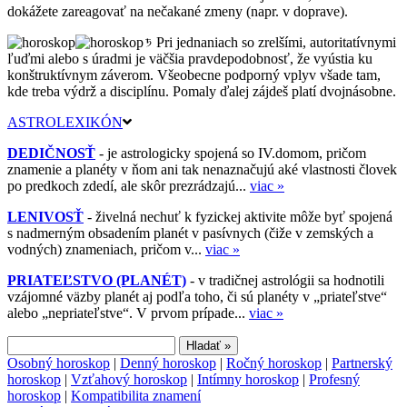
dokážete zareagovať na nečakané zmeny (napr. v doprave).
Pri jednaniach so zrelšími, autoritatívnymi
ľuďmi alebo s úradmi je väčšia pravdepodobnosť, že vyústia ku
konštruktívnym záverom. Všeobecne podporný vplyv všade tam,
kde treba výdrž a disciplínu. Pomaly ďalej zájdeš platí dvojnásobne.
ASTROLEXIKÓN
DEDIČNOSŤ
- je astrologicky spojená so IV.domom, pričom
znamenie a planéty v ňom ani tak nenaznačujú aké vlastnosti človek
po predkoch zdedí, ale skôr prezrádzajú...
viac »
LENIVOSŤ
- živelná nechuť k fyzickej aktivite môže byť spojená
s nadmerným obsadením planét v pasívnych (čiže v zemských a
vodných) znameniach, pričom v...
viac »
PRIATEĽSTVO (PLANÉT)
- v tradičnej astrológii sa hodnotili
vzájomné väzby planét aj podľa toho, či sú planéty v „priateľstve“
alebo „nepriateľstve“. V prvom prípade...
viac »
Osobný horoskop
|
Denný horoskop
|
Ročný horoskop
|
Partnerský
horoskop
|
Vzťahový horoskop
|
Intímny horoskop
|
Profesný
horoskop
|
Kompatibilita znamení