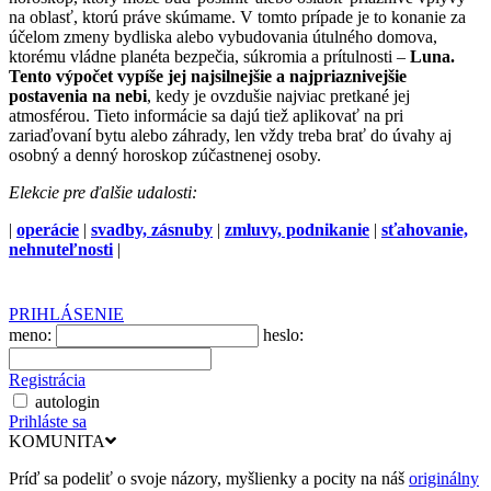
na oblasť, ktorú práve skúmame. V tomto prípade je to konanie za
účelom zmeny bydliska alebo vybudovania útulného domova,
ktorému vládne planéta bezpečia, súkromia a prítulnosti –
Luna.
Tento výpočet vypíše jej najsilnejšie a najpriaznivejšie
postavenia na nebi
, kedy je ovzdušie najviac pretkané jej
atmosférou. Tieto informácie sa dajú tiež aplikovať na pri
zariaďovaní bytu alebo záhrady, len vždy treba brať do úvahy aj
osobný a denný horoskop zúčastnenej osoby.
Elekcie pre ďalšie udalosti:
|
operácie
|
svadby, zásnuby
|
zmluvy, podnikanie
|
sťahovanie,
nehnuteľnosti
|
PRIHLÁSENIE
meno:
heslo:
Registrácia
autologin
Prihláste sa
KOMUNITA
Príď sa podeliť o svoje názory, myšlienky a pocity na náš
originálny