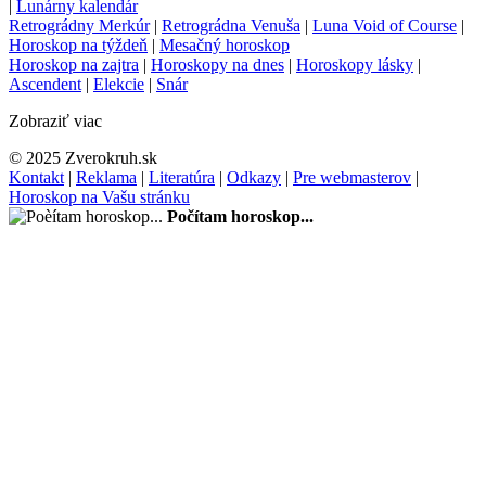
|
Lunárny kalendár
Retrográdny Merkúr
|
Retrográdna Venuša
|
Luna Void of Course
|
Horoskop na týždeň
|
Mesačný horoskop
Horoskop na zajtra
|
Horoskopy na dnes
|
Horoskopy lásky
|
Ascendent
|
Elekcie
|
Snár
Zobraziť viac
© 2025 Zverokruh.sk
Kontakt
|
Reklama
|
Literatúra
|
Odkazy
|
Pre webmasterov
|
Horoskop na Vašu stránku
Počítam horoskop...