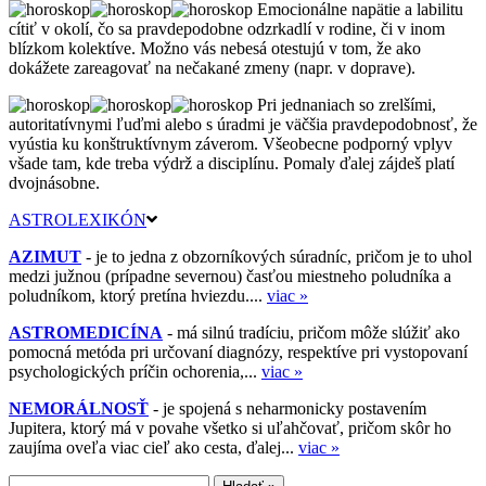
Emocionálne napätie a labilitu
cítiť v okolí, čo sa pravdepodobne odzrkadlí v rodine, či v inom
blízkom kolektíve. Možno vás nebesá otestujú v tom, že ako
dokážete zareagovať na nečakané zmeny (napr. v doprave).
Pri jednaniach so zrelšími,
autoritatívnymi ľuďmi alebo s úradmi je väčšia pravdepodobnosť, že
vyústia ku konštruktívnym záverom. Všeobecne podporný vplyv
všade tam, kde treba výdrž a disciplínu. Pomaly ďalej zájdeš platí
dvojnásobne.
ASTROLEXIKÓN
AZIMUT
- je to jedna z obzorníkových súradníc, pričom je to uhol
medzi južnou (prípadne severnou) časťou miestneho poludníka a
poludníkom, ktorý pretína hviezdu....
viac »
ASTROMEDICÍNA
- má silnú tradíciu, pričom môže slúžiť ako
pomocná metóda pri určovaní diagnózy, respektíve pri vystopovaní
psychologických príčin ochorenia,...
viac »
NEMORÁLNOSŤ
- je spojená s neharmonicky postavením
Jupitera, ktorý má v povahe všetko si uľahčovať, pričom skôr ho
zaujíma oveľa viac cieľ ako cesta, ďalej...
viac »