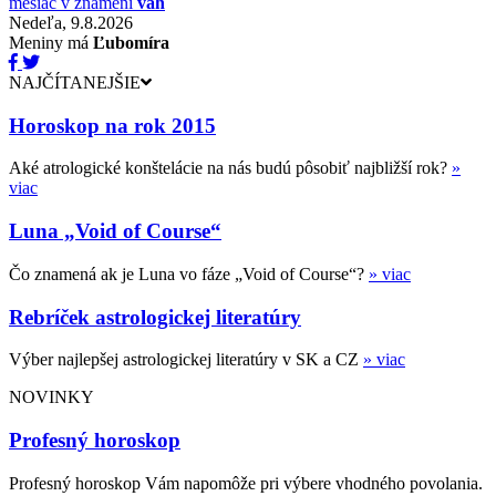
mesiac v znamení
váh
Nedeľa, 9.8.2026
Meniny má
Ľubomíra
NAJČÍTANEJŠIE
Horoskop na rok 2015
Aké atrologické konštelácie na nás budú pôsobiť najbližší rok?
»
viac
Luna „Void of Course“
Čo znamená ak je Luna vo fáze „Void of Course“?
» viac
Rebríček astrologickej literatúry
Výber najlepšej astrologickej literatúry v SK a CZ
» viac
NOVINKY
Profesný horoskop
Profesný horoskop Vám napomôže pri výbere vhodného povolania.