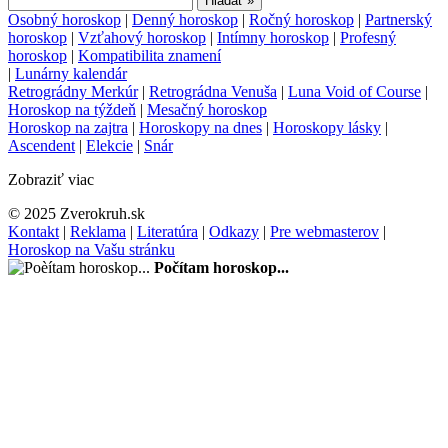
Osobný horoskop
|
Denný horoskop
|
Ročný horoskop
|
Partnerský
horoskop
|
Vzťahový horoskop
|
Intímny horoskop
|
Profesný
horoskop
|
Kompatibilita znamení
|
Lunárny kalendár
Retrográdny Merkúr
|
Retrográdna Venuša
|
Luna Void of Course
|
Horoskop na týždeň
|
Mesačný horoskop
Horoskop na zajtra
|
Horoskopy na dnes
|
Horoskopy lásky
|
Ascendent
|
Elekcie
|
Snár
Zobraziť viac
© 2025 Zverokruh.sk
Kontakt
|
Reklama
|
Literatúra
|
Odkazy
|
Pre webmasterov
|
Horoskop na Vašu stránku
Počítam horoskop...