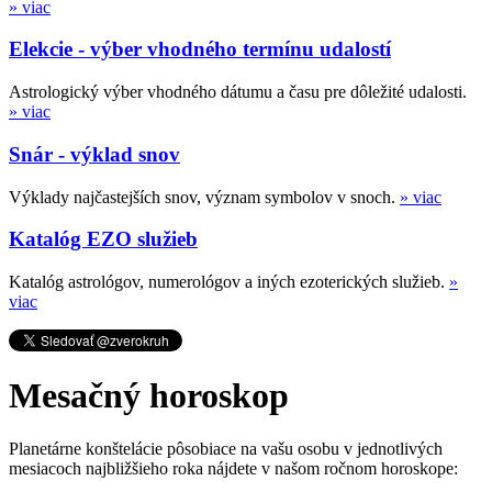
» viac
Elekcie - výber vhodného termínu udalostí
Astrologický výber vhodného dátumu a času pre dôležité udalosti.
» viac
Snár - výklad snov
Výklady najčastejších snov, význam symbolov v snoch.
» viac
Katalóg EZO služieb
Katalóg astrológov, numerológov a iných ezoterických služieb.
»
viac
Mesačný horoskop
Planetárne konštelácie pôsobiace na vašu osobu v jednotlivých
mesiacoch najbližšieho roka nájdete v našom ročnom horoskope: