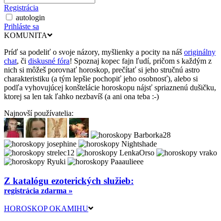
Registrácia
autologin
Prihláste sa
KOMUNITA
Príď sa podeliť o svoje názory, myšlienky a pocity na náš
originálny
chat
, či
diskusné fóra
! Spoznaj kopec fajn ľudí, pričom s každým z
nich si môžeš porovnať horoskop, prečítať si jeho stručnú astro
charakteristiku (a tým lepšie pochopiť jeho osobnosť), alebo si
podľa vyhovujúcej konštelácie horoskopu nájsť spriaznenú dušičku,
ktorej sa len tak ľahko nezbavíš (a ani ona teba :-)
Najnovší používatelia:
Z katalógu ezoterických služieb:
registrácia zdarma »
HOROSKOP OKAMIHU