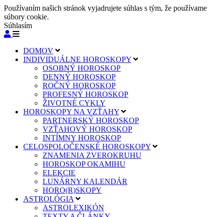
Používaním našich stránok vyjadrujete súhlas s tým, že používame
súbory cookie.
Súhlasím
DOMOV
INDIVIDUÁLNE HOROSKOPY
OSOBNÝ HOROSKOP
DENNÝ HOROSKOP
ROČNÝ HOROSKOP
PROFESNÝ HOROSKOP
ŽIVOTNÉ CYKLY
HOROSKOPY NA VZŤAHY
PARTNERSKÝ HOROSKOP
VZŤAHOVÝ HOROSKOP
INTÍMNY HOROSKOP
CELOSPOLOČENSKÉ HOROSKOPY
ZNAMENIA ZVEROKRUHU
HOROSKOP OKAMIHU
ELEKCIE
LUNÁRNY KALENDÁR
HORO(R)SKOPY
ASTROLÓGIA
ASTROLEXIKÓN
TEXTY A ČLÁNKY