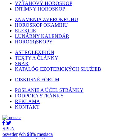
VZŤAHOVÝ HOROSKOP
INTÍMNY HOROSKOP
ZNAMENIA ZVEROKRUHU
HOROSKOP OKAMIHU
ELEKCIE
LUNÁRNY KALENDÁR
HORO(R)SKOPY
ASTROLEXIKÓN
TEXTY A ČLÁNKY
SNÁR
KATALÓG EZOTERICKÝCH SLUŽIEB
DISKUSNÉ FÓRUM
POSLANIE A ÚČEL STRÁNKY
PODPORA STRÁNKY
REKLAMA
KONTAKT
SPLN
osvetlených
98
% mesiaca