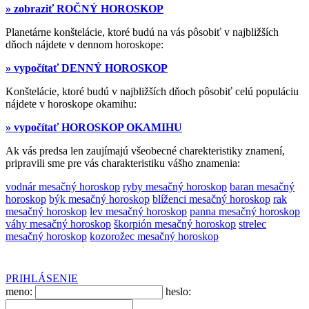
» zobraziť ROČNÝ HOROSKOP
Planetárne konštelácie, ktoré budú na vás pôsobiť v najbližších
dňoch nájdete v dennom horoskope:
» vypočítať DENNÝ HOROSKOP
Konštelácie, ktoré budú v najbližších dňoch pôsobiť celú populáciu
nájdete v horoskope okamihu:
» vypočítať HOROSKOP OKAMIHU
Ak vás predsa len zaujímajú všeobecné charekteristiky znamení,
pripravili sme pre vás charakteristiku vášho znamenia:
vodnár mesačný horoskop
ryby mesačný horoskop
baran mesačný
horoskop
býk mesačný horoskop
blíženci mesačný horoskop
rak
mesačný horoskop
lev mesačný horoskop
panna mesačný horoskop
váhy mesačný horoskop
škorpión mesačný horoskop
strelec
mesačný horoskop
kozorožec mesačný horoskop
PRIHLÁSENIE
meno:
heslo: