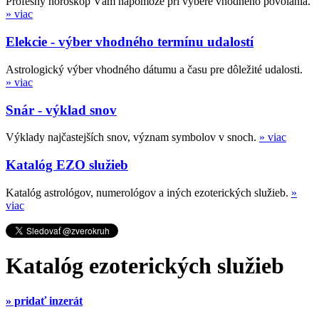
Profesný horoskop Vám napomôže pri výbere vhodného povolania.
» viac
Elekcie - výber vhodného termínu udalostí
Astrologický výber vhodného dátumu a času pre dôležité udalosti.
» viac
Snár - výklad snov
Výklady najčastejších snov, význam symbolov v snoch.
» viac
Katalóg EZO služieb
Katalóg astrológov, numerológov a iných ezoterických služieb.
»
viac
Katalóg ezoterických služieb
» pridať inzerát