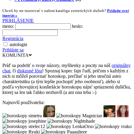
Chceli by ste inzerovať v našom katalógu ezoterických služieb?
Pridajte svoj
inzerát »
PRIHLÁSENIE
meno:
heslo:
Registrácia
autologin
Prihláste sa
KOMUNITA
Príď sa podeliť o svoje názory, myšlienky a pocity na náš
originálny
chat
, či
diskusné fóra
! Spoznaj kopec fajn ľudí, pričom s každým z
nich si môžeš porovnať horoskop, prečítať si jeho stručnú astro
charakteristiku (a tým lepšie pochopiť jeho osobnosť), alebo si
podľa vyhovujúcej konštelácie horoskopu nájsť spriaznenú dušičku,
ktorej sa len tak ľahko nezbavíš (a ani ona teba :-)
Najnovší používatelia: