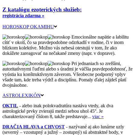
Z katalógu ezoterických služieb:
registrácia zdarma »
HOROSKOP OKAMIHU
Emocionálne napätie a labilitu
cítiť v okolí, čo sa pravdepodobne odzrkadlí v rodine, či v inom
blízkom kolektíve. Možno vás nebesá otestujú v tom, že ako
dokážete zareagovať na nečakané zmeny (napr. v doprave).
Pri jednaniach so zrelšími,
autoritatívnymi ľuďmi alebo s úradmi je väčšia pravdepodobnosť, že
vyústia ku konštruktívnym záverom. Všeobecne podporný vplyv
všade tam, kde treba výdrž a disciplínu. Pomaly ďalej zájdeš platí
dvojnásobne.
ASTROLEXIKÓN
OKTIL
- alebo inak polokvadratúra nastáva vtedy, ak dva
astrologické prvky zvierajú medzi sebou uhol 45°. Je
charakterizovaný číslom 8, takže predstavuje...
viac »
DRAČIA HLAVA a CHVOST
- nazývané aj ako lunárne uzly
(severný – vzostupný a južný – zostupný) sú abstraktné body, v