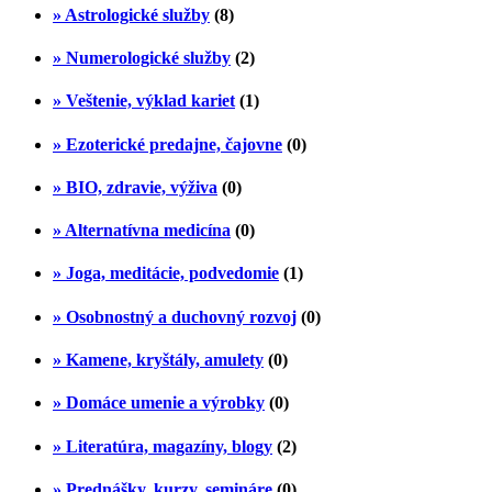
» Astrologické služby
(8)
» Numerologické služby
(2)
» Veštenie, výklad kariet
(1)
» Ezoterické predajne, čajovne
(0)
» BIO, zdravie, výživa
(0)
» Alternatívna medicína
(0)
» Joga, meditácie, podvedomie
(1)
» Osobnostný a duchovný rozvoj
(0)
» Kamene, kryštály, amulety
(0)
» Domáce umenie a výrobky
(0)
» Literatúra, magazíny, blogy
(2)
» Prednášky, kurzy, semináre
(0)