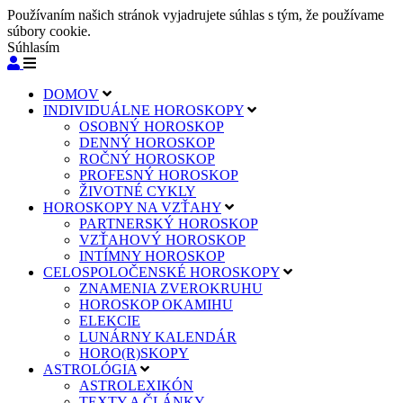
Používaním našich stránok vyjadrujete súhlas s tým, že používame
súbory cookie.
Súhlasím
DOMOV
INDIVIDUÁLNE HOROSKOPY
OSOBNÝ HOROSKOP
DENNÝ HOROSKOP
ROČNÝ HOROSKOP
PROFESNÝ HOROSKOP
ŽIVOTNÉ CYKLY
HOROSKOPY NA VZŤAHY
PARTNERSKÝ HOROSKOP
VZŤAHOVÝ HOROSKOP
INTÍMNY HOROSKOP
CELOSPOLOČENSKÉ HOROSKOPY
ZNAMENIA ZVEROKRUHU
HOROSKOP OKAMIHU
ELEKCIE
LUNÁRNY KALENDÁR
HORO(R)SKOPY
ASTROLÓGIA
ASTROLEXIKÓN
TEXTY A ČLÁNKY