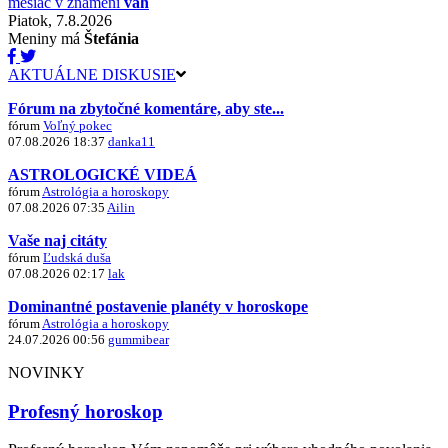
mesiac v znamení
váh
Piatok, 7.8.2026
Meniny má
Štefánia
AKTUÁLNE DISKUSIE
Fórum na zbytočné komentáre, aby ste...
fórum
Voľný pokec
07.08.2026 18:37
danka11
ASTROLOGICKÉ VIDEÁ
fórum
Astrológia a horoskopy
07.08.2026 07:35
Ailin
Vaše naj citáty
fórum
Ľudská duša
07.08.2026 02:17
lak
Dominantné postavenie planéty v horoskope
fórum
Astrológia a horoskopy
24.07.2026 00:56
gummibear
NOVINKY
Profesný horoskop