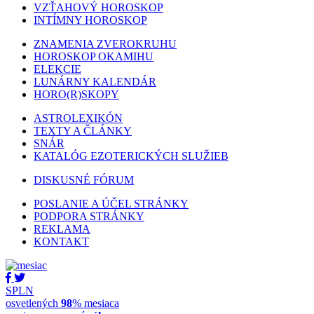
VZŤAHOVÝ HOROSKOP
INTÍMNY HOROSKOP
ZNAMENIA ZVEROKRUHU
HOROSKOP OKAMIHU
ELEKCIE
LUNÁRNY KALENDÁR
HORO(R)SKOPY
ASTROLEXIKÓN
TEXTY A ČLÁNKY
SNÁR
KATALÓG EZOTERICKÝCH SLUŽIEB
DISKUSNÉ FÓRUM
POSLANIE A ÚČEL STRÁNKY
PODPORA STRÁNKY
REKLAMA
KONTAKT
SPLN
osvetlených
98
% mesiaca