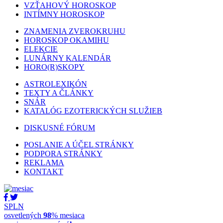
VZŤAHOVÝ HOROSKOP
INTÍMNY HOROSKOP
ZNAMENIA ZVEROKRUHU
HOROSKOP OKAMIHU
ELEKCIE
LUNÁRNY KALENDÁR
HORO(R)SKOPY
ASTROLEXIKÓN
TEXTY A ČLÁNKY
SNÁR
KATALÓG EZOTERICKÝCH SLUŽIEB
DISKUSNÉ FÓRUM
POSLANIE A ÚČEL STRÁNKY
PODPORA STRÁNKY
REKLAMA
KONTAKT
SPLN
osvetlených
98
% mesiaca