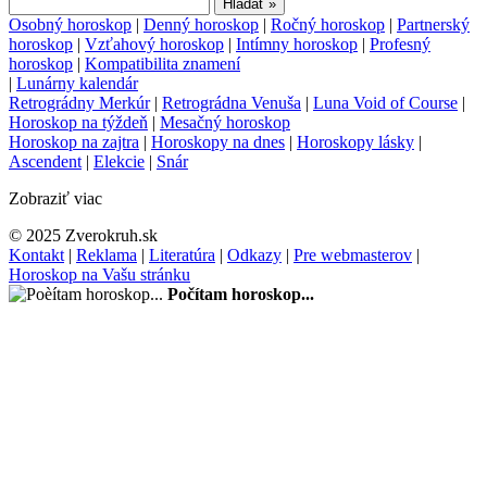
Osobný horoskop
|
Denný horoskop
|
Ročný horoskop
|
Partnerský
horoskop
|
Vzťahový horoskop
|
Intímny horoskop
|
Profesný
horoskop
|
Kompatibilita znamení
|
Lunárny kalendár
Retrográdny Merkúr
|
Retrográdna Venuša
|
Luna Void of Course
|
Horoskop na týždeň
|
Mesačný horoskop
Horoskop na zajtra
|
Horoskopy na dnes
|
Horoskopy lásky
|
Ascendent
|
Elekcie
|
Snár
Zobraziť viac
© 2025 Zverokruh.sk
Kontakt
|
Reklama
|
Literatúra
|
Odkazy
|
Pre webmasterov
|
Horoskop na Vašu stránku
Počítam horoskop...