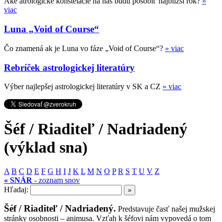
Aké atrologické konštelácie na nás budú pôsobiť najbližší rok?
»
viac
Luna „Void of Course“
Čo znamená ak je Luna vo fáze „Void of Course“?
» viac
Rebríček astrologickej literatúry
Výber najlepšej astrologickej literatúry v SK a CZ
» viac
Šéf / Riaditeľ / Nadriadený
(výklad sna)
A
B
C
D
E
F
G
H
I
J
K
L
M
N
O
P
R
S
T
U
V
Z
« SNÁR
- zoznam snov
Hľadaj:
Šéf / Riaditeľ / Nadriadený.
Predstavuje časť našej mužskej
stránky osobnosti – animusa. Vzťah k šéfovi nám vypovedá o tom