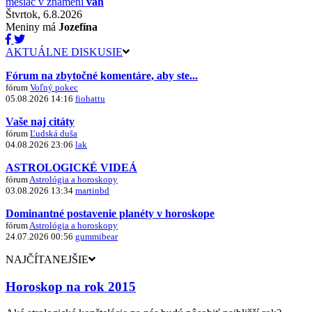
mesiac v znamení
váh
Štvrtok, 6.8.2026
Meniny má
Jozefína
AKTUÁLNE DISKUSIE
Fórum na zbytočné komentáre, aby ste...
fórum
Voľný pokec
05.08.2026 14:16
fiohattu
Vaše naj citáty
fórum
Ľudská duša
04.08.2026 23:06
lak
ASTROLOGICKÉ VIDEÁ
fórum
Astrológia a horoskopy
03.08.2026 13:34
martinbd
Dominantné postavenie planéty v horoskope
fórum
Astrológia a horoskopy
24.07.2026 00:56
gummibear
NAJČÍTANEJŠIE
Horoskop na rok 2015