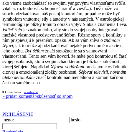
ako vieme zaobchádzať so svojimi yangovými vlastnosťami (vôľa,
vitalita, rozhodnosť, schopnosť riadiť a viesť...). Tiež môže vo
snoch odzrkadľovať náš postoj k autoritám, prípadne môže byť
symbolom vnútornej sily a autority v nás samých. V astrologickej
terminológii je blízky tomuto obrazu vplyv Slnka a znamenia Leva.
Vidieť šéfa
je znakom toho, aby ste do svojej osoby integrovali
mužské vlastnosti predstavované šéfom. Rôzne spory a konflikty s
ním prispievajú k presnému opaku. Ak sa vám sníva
o známom
šéfovi
, tak to môže aj odzrkadľovať nejaké podvedomé reakcie na
jeho osobu.
Byť šéfom
značí stotožnenie sa s yangovými
vlastnosťami. Tento sen vám hovorí, že máte pod kontrolou tú časť
svojej osobnosti, ktorá svojim charakterom je blízka spoločnosti,
ktorej šéfujete. Napríklad
šéfovať vodárňam
predstavuje ovládnutie
citovej a emocionálenj zložky osobnosti.
Šéfovať televízii, novinám
alebo aerolinkám
značí kontrolu nad mentálnou a komunikačnou
časťou samého seba.
0
komentárov
» zobraziť
» pridať komentár/skúsenosť so snom
PRIHLÁSENIE
meno:
heslo:
Registrácia