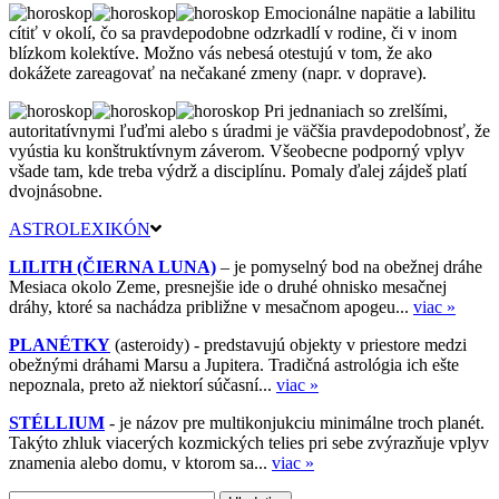
Emocionálne napätie a labilitu
cítiť v okolí, čo sa pravdepodobne odzrkadlí v rodine, či v inom
blízkom kolektíve. Možno vás nebesá otestujú v tom, že ako
dokážete zareagovať na nečakané zmeny (napr. v doprave).
Pri jednaniach so zrelšími,
autoritatívnymi ľuďmi alebo s úradmi je väčšia pravdepodobnosť, že
vyústia ku konštruktívnym záverom. Všeobecne podporný vplyv
všade tam, kde treba výdrž a disciplínu. Pomaly ďalej zájdeš platí
dvojnásobne.
ASTROLEXIKÓN
LILITH (ČIERNA LUNA)
– je pomyselný bod na obežnej dráhe
Mesiaca okolo Zeme, presnejšie ide o druhé ohnisko mesačnej
dráhy, ktoré sa nachádza približne v mesačnom apogeu...
viac »
PLANÉTKY
(asteroidy) - predstavujú objekty v priestore medzi
obežnými dráhami Marsu a Jupitera. Tradičná astrológia ich ešte
nepoznala, preto až niektorí súčasní...
viac »
STÉLLIUM
- je názov pre multikonjukciu minimálne troch planét.
Takýto zhluk viacerých kozmických telies pri sebe zvýrazňuje vplyv
znamenia alebo domu, v ktorom sa...
viac »