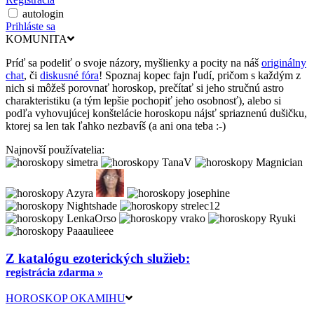
autologin
Prihláste sa
KOMUNITA
Príď sa podeliť o svoje názory, myšlienky a pocity na náš
originálny
chat
, či
diskusné fóra
! Spoznaj kopec fajn ľudí, pričom s každým z
nich si môžeš porovnať horoskop, prečítať si jeho stručnú astro
charakteristiku (a tým lepšie pochopiť jeho osobnosť), alebo si
podľa vyhovujúcej konštelácie horoskopu nájsť spriaznenú dušičku,
ktorej sa len tak ľahko nezbavíš (a ani ona teba :-)
Najnovší používatelia:
Z katalógu ezoterických služieb:
registrácia zdarma »
HOROSKOP OKAMIHU