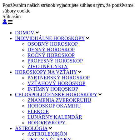
Používaním našich stránok vyjadrujete súhlas s tým, že používame
súbory cookie.
Súhlasím
DOMOV
INDIVIDUÁLNE HOROSKOPY
OSOBNÝ HOROSKOP
DENNÝ HOROSKOP
ROČNÝ HOROSKOP
PROFESNÝ HOROSKOP
ŽIVOTNÉ CYKLY
HOROSKOPY NA VZŤAHY
PARTNERSKÝ HOROSKOP
VZŤAHOVÝ HOROSKOP
INTÍMNY HOROSKOP
CELOSPOLOČENSKÉ HOROSKOPY
ZNAMENIA ZVEROKRUHU
HOROSKOP OKAMIHU
ELEKCIE
LUNÁRNY KALENDÁR
HORO(R)SKOPY
ASTROLÓGIA
ASTROLEXIKÓN
TEXTY A ČLÁNKY