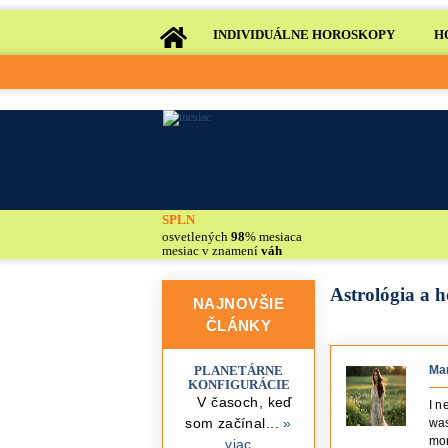
INDIVIDUÁLNE HOROSKOPY
H
SPLN
osvetlených
98
% mesiaca
mesiac v znamení
váh
Astrológia a 
NAJNOVŠIE
ČLÁNKY
PLANETÁRNE
Ma
KONFIGURÁCIE
V časoch, keď
I n
som začínal...
»
was
mon
viac