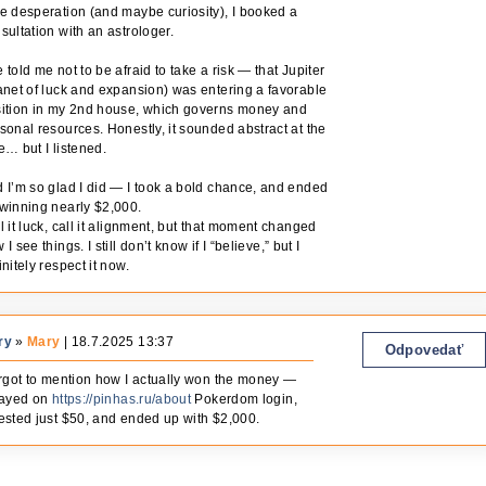
e desperation (and maybe curiosity), I booked a
sultation with an astrologer.
 told me not to be afraid to take a risk — that Jupiter
anet of luck and expansion) was entering a favorable
ition in my 2nd house, which governs money and
sonal resources. Honestly, it sounded abstract at the
e… but I listened.
 I’m so glad I did — I took a bold chance, and ended
winning nearly $2,000.
l it luck, call it alignment, but that moment changed
 I see things. I still don’t know if I “believe,” but I
initely respect it now.
ry
»
Mary
| 18.7.2025 13:37
Odpovedať
orgot to mention how I actually won the money —
layed on
https://pinhas.ru/about
Pokerdom login,
ested just $50, and ended up with $2,000.