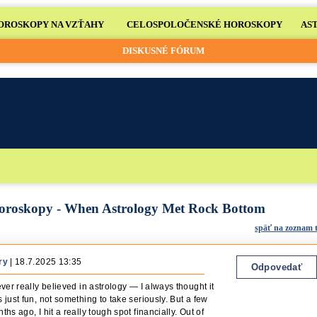
OROSKOPY NA VZŤAHY
CELOSPOLOČENSKÉ HOROSKOPY
AS
DISKUSNÉ FÓRUM
horoskopy -
When Astrology Met Rock Bottom
späť na zoznam 
ry
| 18.7.2025 13:35
Odpovedať
ever really believed in astrology — I always thought it
 just fun, not something to take seriously. But a few
ths ago, I hit a really tough spot financially. Out of