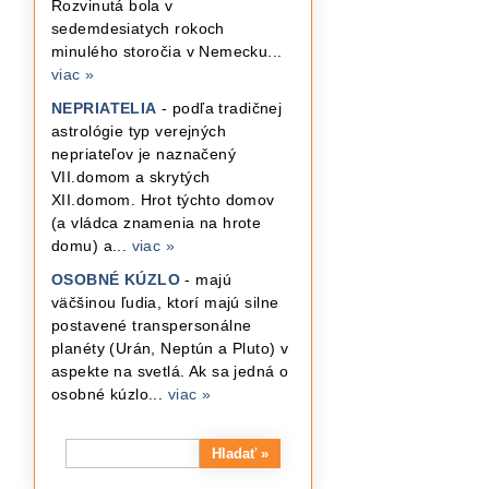
Rozvinutá bola v
sedemdesiatych rokoch
minulého storočia v Nemecku...
viac »
NEPRIATELIA
- podľa tradičnej
astrológie typ verejných
nepriateľov je naznačený
VII.domom a skrytých
XII.domom. Hrot týchto domov
(a vládca znamenia na hrote
domu) a...
viac »
OSOBNÉ KÚZLO
- majú
väčšinou ľudia, ktorí majú silne
postavené transpersonálne
planéty (Urán, Neptún a Pluto) v
aspekte na svetlá. Ak sa jedná o
osobné kúzlo...
viac »