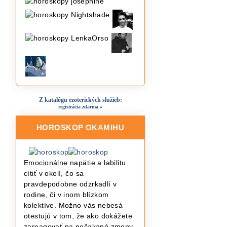
Z katalógu ezoterických služieb:
registrácia zdarma »
HOROSKOP OKAMIHU
Emocionálne napätie a labilitu
cítiť v okolí, čo sa
pravdepodobne odzrkadlí v
rodine, či v inom blízkom
kolektíve. Možno vás nebesá
otestujú v tom, že ako dokážete
zareagovať na nečakané zmeny