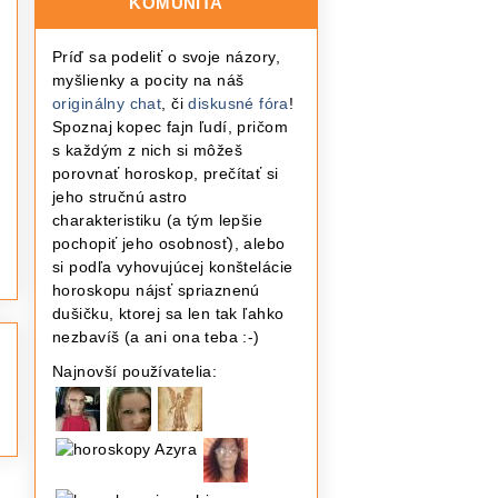
KOMUNITA
Príď sa podeliť o svoje názory,
myšlienky a pocity na náš
originálny chat
, či
diskusné fóra
!
Spoznaj kopec fajn ľudí, pričom
s každým z nich si môžeš
porovnať horoskop, prečítať si
jeho stručnú astro
charakteristiku (a tým lepšie
pochopiť jeho osobnosť), alebo
si podľa vyhovujúcej konštelácie
horoskopu nájsť spriaznenú
dušičku, ktorej sa len tak ľahko
nezbavíš (a ani ona teba :-)
Najnovší používatelia: