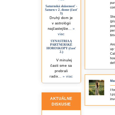
pur
Saturnská skúsenosť -
con
Saturn v 2. dome (časť
3)
She
Druhý dom je
(pl
v astrológii
pos
najčastejšie...
»
per
viac
tim
SYNASTRIA A
PARTNERSKÉ
And
HOROSKOPY (časť
up 
2.)
Cal
how
V minulej
def
časti sme sa
prebrali
radix...
» viac
Ma
I f
I p
AKTUÁLNE
inv
DISKUSIE