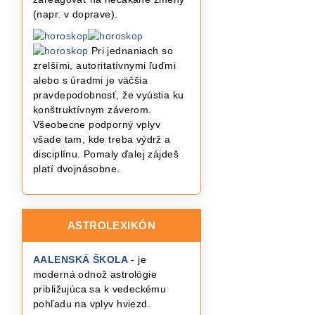
(napr. v doprave).
Pri jednaniach so
zrelšími, autoritatívnymi ľuďmi
alebo s úradmi je väčšia
pravdepodobnosť, že vyústia ku
konštruktívnym záverom.
Všeobecne podporný vplyv
všade tam, kde treba výdrž a
disciplínu. Pomaly ďalej zájdeš
platí dvojnásobne.
ASTROLEXIKÓN
AALENSKÁ ŠKOLA
- je
moderná odnož astrológie
približujúca sa k vedeckému
pohľadu na vplyv hviezd.