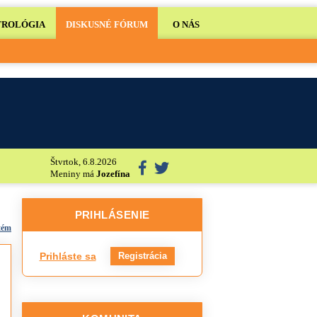
TROLÓGIA
DISKUSNÉ FÓRUM
O NÁS
Štvrtok, 6.8.2026
Meniny má
Jozefína
PRIHLÁSENIE
tém
Prihláste sa
Registrácia