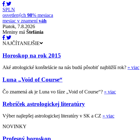
SPLN
osvetlených
98
% mesiaca
mesiac v znamení
váh
Piatok, 7.8.2026
Meniny má
Štefánia
NAJČÍTANEJŠIE
Horoskop na rok 2015
Aké atrologické konštelácie na nás budú pôsobiť najbližší rok?
» viac
Luna „Void of Course“
Čo znamená ak je Luna vo fáze „Void of Course“?
» viac
Rebríček astrologickej literatúry
Výber najlepšej astrologickej literatúry v SK a CZ
» viac
NOVINKY
Profesný horoskop