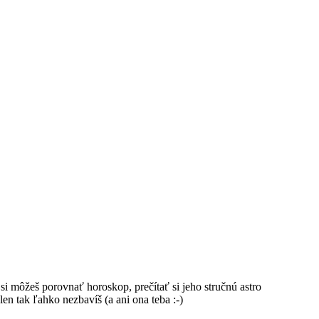
si môžeš porovnať horoskop, prečítať si jeho stručnú astro
en tak ľahko nezbavíš (a ani ona teba :-)