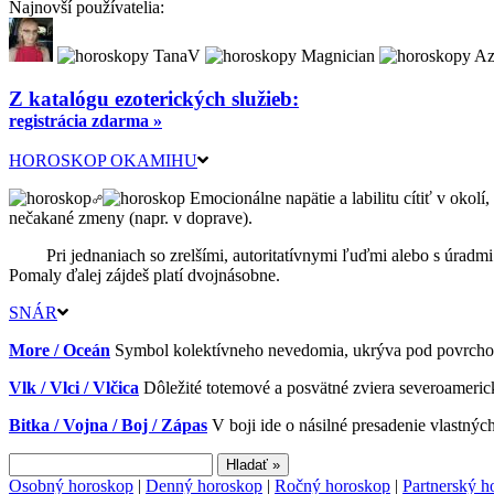
Najnovší používatelia:
Z katalógu ezoterických služieb:
registrácia zdarma »
HOROSKOP OKAMIHU
Emocionálne napätie a labilitu cítiť v okol
nečakané zmeny (napr. v doprave).
Pri jednaniach so zrelšími, autoritatívnymi ľuďmi alebo s úrad
Pomaly ďalej zájdeš platí dvojnásobne.
SNÁR
More / Oceán
Symbol kolektívneho nevedomia, ukrýva pod povrchom n
Vlk / Vlci / Vlčica
Dôležité totemové a posvätné zviera severoameric
Bitka / Vojna / Boj / Zápas
V boji ide o násilné presadenie vlastných
Osobný horoskop
|
Denný horoskop
|
Ročný horoskop
|
Partnerský h