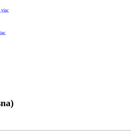
 viac
iac
sna)