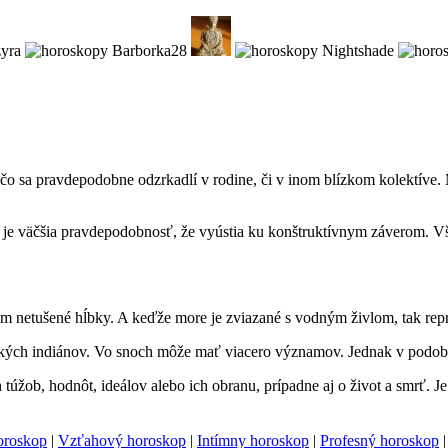
í, čo sa pravdepodobne odzrkadlí v rodine, či v inom blízkom kolektíve
mi je väčšia pravdepodobnosť, že vyústia ku konštruktívnym záverom. V
etušené hĺbky. A keďže more je zviazané s vodným živlom, tak reprez
kých indiánov. Vo snoch môže mať viacero významov. Jednak v podobe 
 túžob, hodnôt, ideálov alebo ich obranu, prípadne aj o život a smrť. Je
oroskop
|
Vzťahový horoskop
|
Intímny horoskop
|
Profesný horoskop