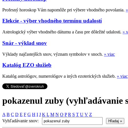
Profesný horoskop Vám napomôže pri výbere vhodného povolania.
»
Elekcie - výber vhodného termínu udalostí
Astrologický výber vhodného dátumu a času pre dôležité udalosti.
» v
Snár - výklad snov
Výklady najčastejších snov, význam symbolov v snoch.
» viac
Katalóg EZO služieb
Katalóg astrológov, numerológov a iných ezoterických služieb.
» viac
pokazenul zuby (vyhľadávanie 
A
B
C
D
E
F
G
H
I
J
K
L
M
N
O
P
R
S
T
U
V
Z
Vyhľadávanie snov: