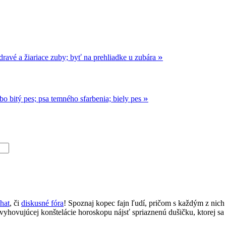
»
zdravé a žiariace zuby; byť na prehliadke u zubára
»
ebo bitý pes; psa temného sfarbenia; biely pes
chat
, či
diskusné fóra
! Spoznaj kopec fajn ľudí, pričom s každým z nich 
 vyhovujúcej konštelácie horoskopu nájsť spriaznenú dušičku, ktorej sa l