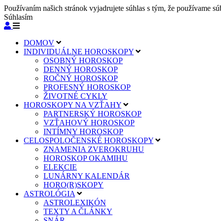
Používaním našich stránok vyjadrujete súhlas s tým, že používame sú
Súhlasím
DOMOV
INDIVIDUÁLNE HOROSKOPY
OSOBNÝ HOROSKOP
DENNÝ HOROSKOP
ROČNÝ HOROSKOP
PROFESNÝ HOROSKOP
ŽIVOTNÉ CYKLY
HOROSKOPY NA VZŤAHY
PARTNERSKÝ HOROSKOP
VZŤAHOVÝ HOROSKOP
INTÍMNY HOROSKOP
CELOSPOLOČENSKÉ HOROSKOPY
ZNAMENIA ZVEROKRUHU
HOROSKOP OKAMIHU
ELEKCIE
LUNÁRNY KALENDÁR
HORO(R)SKOPY
ASTROLÓGIA
ASTROLEXIKÓN
TEXTY A ČLÁNKY
SNÁR