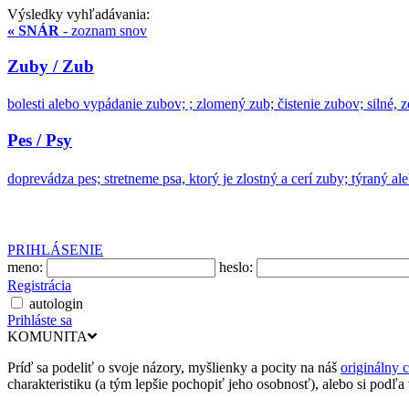
Výsledky vyhľadávania:
« SNÁR
- zoznam snov
Zuby / Zub
bolesti alebo vypádanie zubov; ; zlomený zub; čistenie zubov; silné, 
Pes / Psy
doprevádza pes; stretneme psa, ktorý je zlostný a cerí zuby; týraný al
PRIHLÁSENIE
meno:
heslo:
Registrácia
autologin
Prihláste sa
KOMUNITA
Príď sa podeliť o svoje názory, myšlienky a pocity na náš
originálny 
charakteristiku (a tým lepšie pochopiť jeho osobnosť), alebo si podľa