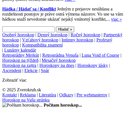
Hádka / Hádať sa / Konflikt
Jedným z prejavov nesúhlasu a
rozdielnosti postojov je práve ostrá výmena názorov. Vo sne sa vám
hádkou snaží nevedomie ukázať nejaký vnútorný konflikt,...
viac »
Osobný horoskop
|
Denný horoskop
|
Ročný horoskop
|
Partnerský
horoskop
|
Vzťahový horoskop
|
Intímny horoskop
|
Profesný
horoskop
|
Kompatibilita znamení
|
Lunárny kalendár
Retrográdny Merkúr
|
Retrográdna Venuša
|
Luna Void of Course
|
Horoskop na týždeň
|
Mesačný horoskop
Horoskop na zajtra
|
Horoskopy na dnes
|
Horoskopy lásky
|
Ascendent
|
Elekcie
|
Snár
Zobraziť viac
© 2025 Zverokruh.sk
Kontakt
|
Reklama
|
Literatúra
|
Odkazy
|
Pre webmasterov
|
Horoskop na Vašu stránku
Počítam horoskop...