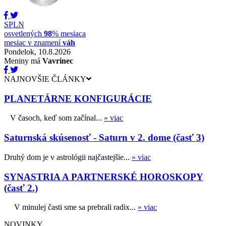
SPLN
osvetlených
98
% mesiaca
mesiac v znamení
váh
Pondelok, 10.8.2026
Meniny má
Vavrinec
NAJNOVŠIE ČLÁNKY
PLANETÁRNE KONFIGURÁCIE
V časoch, keď som začínal...
» viac
Saturnská skúsenosť - Saturn v 2. dome (časť 3)
Druhý dom je v astrológii najčastejšie...
» viac
SYNASTRIA A PARTNERSKÉ HOROSKOPY
(časť 2.)
V minulej časti sme sa prebrali radix...
» viac
NOVINKY