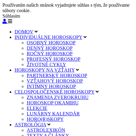
Používaním našich stránok vyjadrujete súhlas s tým, že používame
súbory cookie.
Súhlasím
DOMOV
INDIVIDUÁLNE HOROSKOPY
OSOBNÝ HOROSKOP
DENNÝ HOROSKOP
ROČNÝ HOROSKOP
PROFESNÝ HOROSKOP
ŽIVOTNÉ CYKLY
HOROSKOPY NA VZŤAHY
PARTNERSKÝ HOROSKOP
VZŤAHOVÝ HOROSKOP
INTÍMNY HOROSKOP
CELOSPOLOČENSKÉ HOROSKOPY
ZNAMENIA ZVEROKRUHU
HOROSKOP OKAMIHU
ELEKCIE
LUNÁRNY KALENDÁR
HORO(R)SKOPY
ASTROLÓGIA
ASTROLEXIKÓN
TEXTY A ČLÁNKY