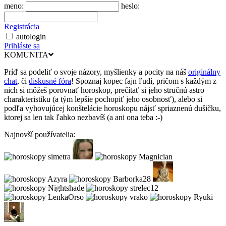
meno:
heslo:
Registrácia
autologin
Prihláste sa
KOMUNITA
Príď sa podeliť o svoje názory, myšlienky a pocity na náš
originálny
chat
, či
diskusné fóra
! Spoznaj kopec fajn ľudí, pričom s každým z
nich si môžeš porovnať horoskop, prečítať si jeho stručnú astro
charakteristiku (a tým lepšie pochopiť jeho osobnosť), alebo si
podľa vyhovujúcej konštelácie horoskopu nájsť spriaznenú dušičku,
ktorej sa len tak ľahko nezbavíš (a ani ona teba :-)
Najnovší používatelia: