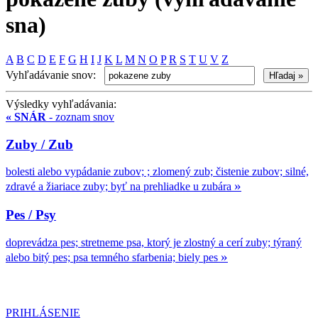
sna)
A
B
C
D
E
F
G
H
I
J
K
L
M
N
O
P
R
S
T
U
V
Z
Vyhľadávanie snov:
Výsledky vyhľadávania:
« SNÁR
- zoznam snov
Zuby / Zub
bolesti alebo vypádanie zubov; ; zlomený zub; čistenie zubov; silné,
»
zdravé a žiariace zuby; byť na prehliadke u zubára
Pes / Psy
doprevádza pes; stretneme psa, ktorý je zlostný a cerí zuby; týraný
»
alebo bitý pes; psa temného sfarbenia; biely pes
PRIHLÁSENIE