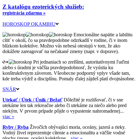
Z katalógu ezoterických služieb:
registrácia zdarma »
HOROSKOP OKAMIHU
Emocionálne napätie a labilitu
cítiť v okolí, čo sa pravdepodobne odzrkadlí v rodine, či v inom
blízkom kolektíve. Možno vás nebesá otestujú v tom, že ako
dokážete zareagovať na nečakané zmeny (napr. v doprave).
Pri jednaniach so zrelšími, autoritatívnymi ľuďmi
alebo s úradmi je väčšia pravdepodobnosť, že vyústia ku
konštruktívnym záverom. Všeobecne podporný vplyv všade tam,
kde treba výdrž a disciplínu. Pomaly ďalej zájdeš platí dvojnásobne.
SNÁR
Utekať / Útek / Únik / Bežať
Dôležité je rozlišovať, či v sne
utekáme len tak rekreačne alebo či utekáme za niečo alebo pred
niekým. V prvom prípade pôjde o vypustenie nahromadenej...
viac »
Ryby / Ryba
Živočích obývajúci moria, oceány, jazerá a rieky.
Vodný živel reprezentuje cítenie a emocionalitu a väčšie vodné
plochy (more, oceán) kolektívne...
viac »