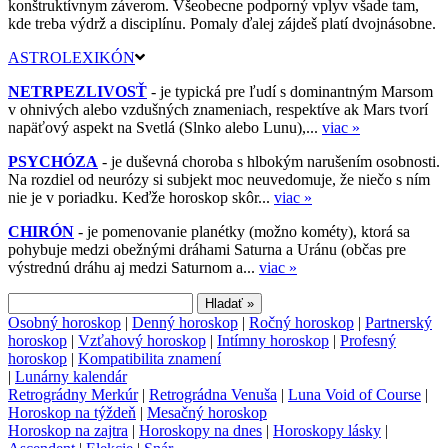
konštruktívnym záverom. Všeobecne podporný vplyv všade tam,
kde treba výdrž a disciplínu. Pomaly ďalej zájdeš platí dvojnásobne.
ASTROLEXIKÓN
NETRPEZLIVOSŤ
- je typická pre ľudí s dominantným Marsom
v ohnivých alebo vzdušných znameniach, respektíve ak Mars tvorí
napäťový aspekt na Svetlá (Slnko alebo Lunu),...
viac »
PSYCHÓZA
- je duševná choroba s hlbokým narušením osobnosti.
Na rozdiel od neurózy si subjekt moc neuvedomuje, že niečo s ním
nie je v poriadku. Keďže horoskop skôr...
viac »
CHIRÓN
- je pomenovanie planétky (možno kométy), ktorá sa
pohybuje medzi obežnými dráhami Saturna a Uránu (občas pre
výstrednú dráhu aj medzi Saturnom a...
viac »
Osobný horoskop
|
Denný horoskop
|
Ročný horoskop
|
Partnerský
horoskop
|
Vzťahový horoskop
|
Intímny horoskop
|
Profesný
horoskop
|
Kompatibilita znamení
|
Lunárny kalendár
Retrográdny Merkúr
|
Retrográdna Venuša
|
Luna Void of Course
|
Horoskop na týždeň
|
Mesačný horoskop
Horoskop na zajtra
|
Horoskopy na dnes
|
Horoskopy lásky
|