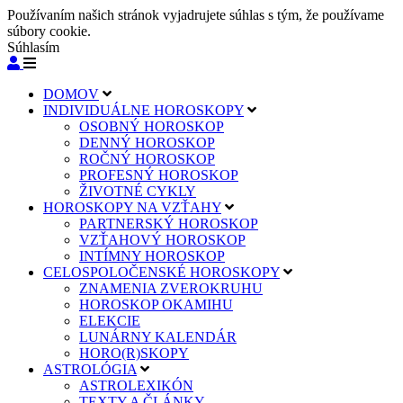
Používaním našich stránok vyjadrujete súhlas s tým, že používame
súbory cookie.
Súhlasím
DOMOV
INDIVIDUÁLNE HOROSKOPY
OSOBNÝ HOROSKOP
DENNÝ HOROSKOP
ROČNÝ HOROSKOP
PROFESNÝ HOROSKOP
ŽIVOTNÉ CYKLY
HOROSKOPY NA VZŤAHY
PARTNERSKÝ HOROSKOP
VZŤAHOVÝ HOROSKOP
INTÍMNY HOROSKOP
CELOSPOLOČENSKÉ HOROSKOPY
ZNAMENIA ZVEROKRUHU
HOROSKOP OKAMIHU
ELEKCIE
LUNÁRNY KALENDÁR
HORO(R)SKOPY
ASTROLÓGIA
ASTROLEXIKÓN
TEXTY A ČLÁNKY