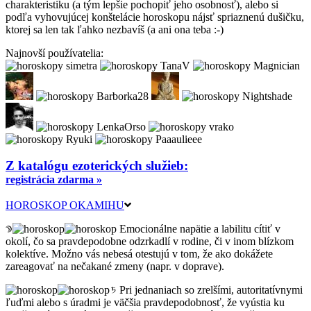
charakteristiku (a tým lepšie pochopiť jeho osobnosť), alebo si
podľa vyhovujúcej konštelácie horoskopu nájsť spriaznenú dušičku,
ktorej sa len tak ľahko nezbavíš (a ani ona teba :-)
Najnovší používatelia:
Z katalógu ezoterických služieb:
registrácia zdarma »
HOROSKOP OKAMIHU
Emocionálne napätie a labilitu cítiť v
okolí, čo sa pravdepodobne odzrkadlí v rodine, či v inom blízkom
kolektíve. Možno vás nebesá otestujú v tom, že ako dokážete
zareagovať na nečakané zmeny (napr. v doprave).
Pri jednaniach so zrelšími, autoritatívnymi
ľuďmi alebo s úradmi je väčšia pravdepodobnosť, že vyústia ku