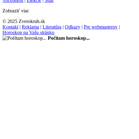
Ascendent
|
Elekcie
|
Snár
Zobraziť viac
© 2025 Zverokruh.sk
Kontakt
|
Reklama
|
Literatúra
|
Odkazy
|
Pre webmasterov
|
Horoskop na Vašu stránku
Počítam horoskop...