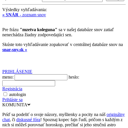
Výsledky vyhľadávania:
« SNÁR
- zoznam snov
Pre frázu
"mzetva koleguna"
sa v našej databáze snov zatiaľ
nenechádza žiadny zodpovedajúci sen.
Skúste toto vyhľadávanie zopakovať v centrálnej databáze snov na
snar-sny.sk »
PRIHLÁSENIE
meno:
heslo:
Registrácia
autologin
Prihláste sa
KOMUNITA
Príď sa podeliť o svoje názory, myšlienky a pocity na náš
originálny
chat
, či
diskusné fóra
! Spoznaj kopec fajn ľudí, pričom s každým z
nich si môžeš porovnať horoskop, prečítať si jeho stručnú astro