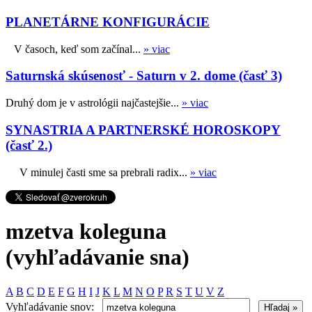
PLANETÁRNE KONFIGURÁCIE
V časoch, keď som začínal...
» viac
Saturnská skúsenosť - Saturn v 2. dome (časť 3)
Druhý dom je v astrológii najčastejšie...
» viac
SYNASTRIA A PARTNERSKÉ HOROSKOPY
(časť 2.)
V minulej časti sme sa prebrali radix...
» viac
mzetva koleguna
(vyhľadávanie sna)
A
B
C
D
E
F
G
H
I
J
K
L
M
N
O
P
R
S
T
U
V
Z
Vyhľadávanie snov: