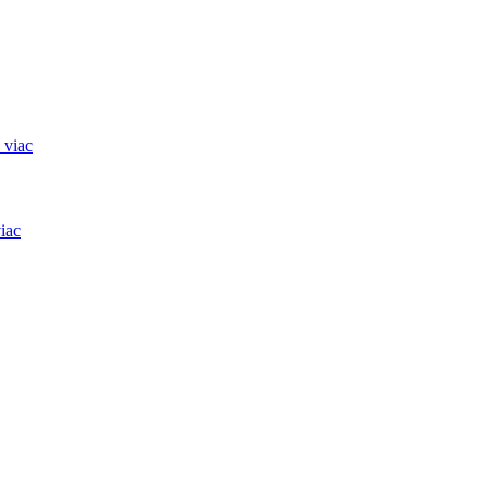
 viac
iac