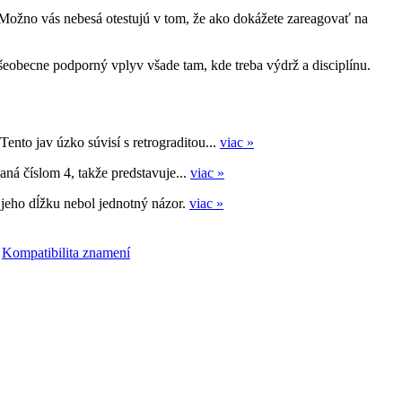
. Možno vás nebesá otestujú v tom, že ako dokážete zareagovať na
šeobecne podporný vplyv všade tam, kde treba výdrž a disciplínu.
Tento jav úzko súvisí s retrograditou...
viac »
aná číslom 4, takže predstavuje...
viac »
 jeho dĺžku nebol jednotný názor.
viac »
|
Kompatibilita znamení