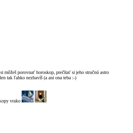
si môžeš porovnať horoskop, prečítať si jeho stručnú astro
en tak ľahko nezbavíš (a ani ona teba :-)