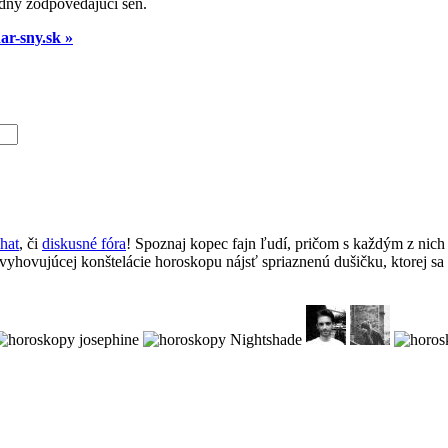
adny zodpovedajúci sen.
ar-sny.sk »
chat
, či
diskusné fóra
! Spoznaj kopec fajn ľudí, pričom s každým z nich 
 vyhovujúcej konštelácie horoskopu nájsť spriaznenú dušičku, ktorej sa l