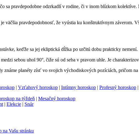
í, čo sa pravdepodobne odzrkadlí v rodine, či v inom blízkom kolektíve
mi je väčšia pravdepodobnosť, že vyústia ku konštruktívnym záverom. V
zastávke, keďže sa jej ekliptická dĺžka po určitú dobu prakticky nemení. 
 medzi sebou uhol 90°, čiže sú od seba v pravom uhle. Je charakterizov
edy známe planéty zísť vo svojich východiskových pozíciách, pričom na
oroskop
|
Vzťahový horoskop
|
Intímny horoskop
|
Profesný horoskop
roskop na týždeň
|
Mesačný horoskop
nt
|
Elekcie
|
Snár
 na Vašu stránku