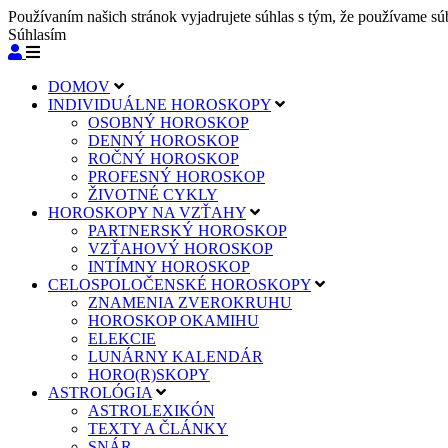
Používaním našich stránok vyjadrujete súhlas s tým, že používame sú
Súhlasím
DOMOV
INDIVIDUÁLNE HOROSKOPY
OSOBNÝ HOROSKOP
DENNÝ HOROSKOP
ROČNÝ HOROSKOP
PROFESNÝ HOROSKOP
ŽIVOTNÉ CYKLY
HOROSKOPY NA VZŤAHY
PARTNERSKÝ HOROSKOP
VZŤAHOVÝ HOROSKOP
INTÍMNY HOROSKOP
CELOSPOLOČENSKÉ HOROSKOPY
ZNAMENIA ZVEROKRUHU
HOROSKOP OKAMIHU
ELEKCIE
LUNÁRNY KALENDÁR
HORO(R)SKOPY
ASTROLÓGIA
ASTROLEXIKÓN
TEXTY A ČLÁNKY
SNÁR