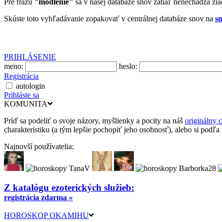
Pre frázu
"modlenie"
sa v našej databáze snov zatiaľ nenechádza ži
Skúste toto vyhľadávanie zopakovať v centrálnej databáze snov na
sn
PRIHLÁSENIE
meno:
heslo:
Registrácia
autologin
Prihláste sa
KOMUNITA
Príď sa podeliť o svoje názory, myšlienky a pocity na náš
originálny 
charakteristiku (a tým lepšie pochopiť jeho osobnosť), alebo si podľa
Najnovší používatelia:
Z katalógu ezoterických služieb:
registrácia zdarma »
HOROSKOP OKAMIHU