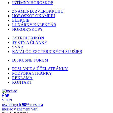
INTÍMNY HOROSKOP
ZNAMENIA ZVEROKRUHU
HOROSKOP OKAMIHU
ELEKCIE
LUNÁRNY KALENDÁR
HORO(R)SKOPY
ASTROLEXIKÓN
TEXTY A ČLÁNKY
SNÁR
KATALÓG EZOTERICKÝCH SLUŽIEB
DISKUSNÉ FÓRUM
POSLANIE A ÚČEL STRÁNKY
PODPORA STRÁNKY
REKLAMA
KONTAKT
SPLN
osvetlených
98
% mesiaca
mesiac v znamení
váh