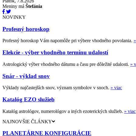
Piatok, 7.8.2026
Meniny má
Štefánia
NOVINKY
Profesný horoskop
Profesný horoskop Vám napomôže pri výbere vhodného povolania.
»
Elekcie - výber vhodného termínu udalostí
Astrologický výber vhodného dátumu a času pre dôležité udalosti.
» v
Snár - výklad snov
Výklady najčastejších snov, význam symbolov v snoch.
» viac
Katalóg EZO služieb
Katalóg astrológov, numerológov a iných ezoterických služieb.
» viac
NAJNOVŠIE ČLÁNKY
PLANETÁRNE KONFIGURÁCIE