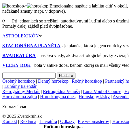
Emocionálne napätie a labilitu cítiť v okol
nečakané zmeny (napr. v doprave).
Pri jednaniach so zrelšími, autoritatívnymi ľuďmi alebo s úrad
Pomaly ďalej zájdeš platí dvojnásobne.
ASTROLEXIKÓN
STACIONÁRNA PLANÉTA
- je planéta, ktorá je geocentricky v 
KVADRATÚRA
- nastáva vtedy, ak dva astrologické prvky zvierajú
VEĽKÝ ROK
- bola v antike doba, behom ktorej sa mali všetky vt
Osobný horoskop
|
Denný horoskop
|
Ročný horoskop
|
Partnerský h
|
Lunárny kalendár
Retrográdny Merkúr
|
Retrográdna Venuša
|
Luna Void of Course
|
Ho
Horoskop na zajtra
|
Horoskopy na dnes
|
Horoskopy lásky
|
Ascende
Zobraziť viac
© 2025 Zverokruh.sk
Kontakt
|
Reklama
|
Literatúra
|
Odkazy
|
Pre webmasterov
|
Horoskop
Počítam horoskop...