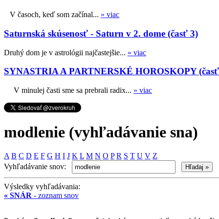
V časoch, keď som začínal...
» viac
Saturnská skúsenosť - Saturn v 2. dome (časť 3)
Druhý dom je v astrológii najčastejšie...
» viac
SYNASTRIA A PARTNERSKÉ HOROSKOPY (časť 
V minulej časti sme sa prebrali radix...
» viac
modlenie (vyhľadávanie sna)
A
B
C
D
E
F
G
H
I
J
K
L
M
N
O
P
R
S
T
U
V
Z
Vyhľadávanie snov:
Výsledky vyhľadávania:
« SNÁR
- zoznam snov