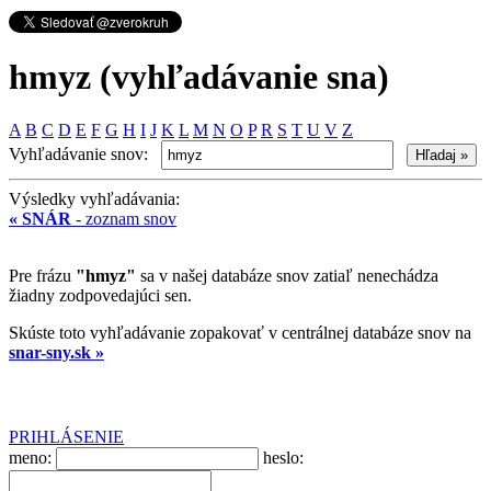
hmyz (vyhľadávanie sna)
A
B
C
D
E
F
G
H
I
J
K
L
M
N
O
P
R
S
T
U
V
Z
Vyhľadávanie snov:
Výsledky vyhľadávania:
« SNÁR
- zoznam snov
Pre frázu
"hmyz"
sa v našej databáze snov zatiaľ nenechádza
žiadny zodpovedajúci sen.
Skúste toto vyhľadávanie zopakovať v centrálnej databáze snov na
snar-sny.sk »
PRIHLÁSENIE
meno:
heslo: