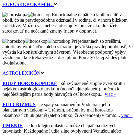
HOROSKOP OKAMIHU
Emocionálne napätie a labilitu cítiť v
okolí, čo sa pravdepodobne odzrkadlí v rodine, či v inom blízkom
kolektíve. Možno vás nebesá otestujú v tom, že ako dokážete
zareagovať na nečakané zmeny (napr. v doprave).
Pri jednaniach so zrelšími,
autoritatívnymi ľuďmi alebo s úradmi je väčšia pravdepodobnosť, že
vyústia ku konštruktívnym záverom. Všeobecne podporný vplyv
všade tam, kde treba výdrž a disciplínu. Pomaly ďalej zájdeš platí
dvojnásobne.
ASTROLEXIKÓN
BODY HOROSKOPICKÉ
- sú zvýraznené stupne zverokruhu
nejakým astrologický prvkom (nepočítajúc planétu), pričom k
najdôležitejším patria body hlavných osí horoskopu...
viac »
FUTURIZMUS
- je spätý so znamením Vodnára a jeho
planetárnym vládcom – Uránom, pričom by mal horoskop
obsahovať zhluk planét (alebo Slnko, či Ascendent) v tomto...
viac »
UMENIE
- sklon k tejto oblasti sa môže chápať na rôznych
úrovniach. Každopádne ľudia silne ovplyvnení Venušou alebo