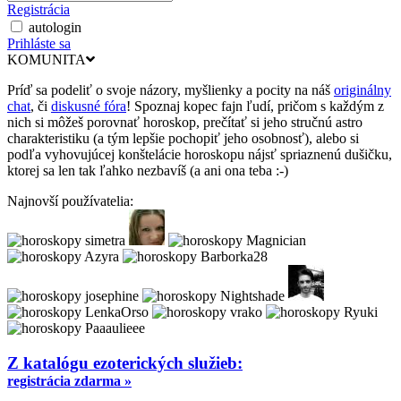
Registrácia
autologin
Prihláste sa
KOMUNITA
Príď sa podeliť o svoje názory, myšlienky a pocity na náš
originálny
chat
, či
diskusné fóra
! Spoznaj kopec fajn ľudí, pričom s každým z
nich si môžeš porovnať horoskop, prečítať si jeho stručnú astro
charakteristiku (a tým lepšie pochopiť jeho osobnosť), alebo si
podľa vyhovujúcej konštelácie horoskopu nájsť spriaznenú dušičku,
ktorej sa len tak ľahko nezbavíš (a ani ona teba :-)
Najnovší používatelia:
Z katalógu ezoterických služieb:
registrácia zdarma »