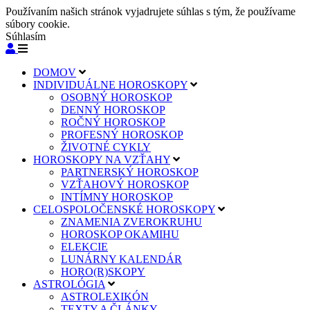
Používaním našich stránok vyjadrujete súhlas s tým, že používame
súbory cookie.
Súhlasím
DOMOV
INDIVIDUÁLNE HOROSKOPY
OSOBNÝ HOROSKOP
DENNÝ HOROSKOP
ROČNÝ HOROSKOP
PROFESNÝ HOROSKOP
ŽIVOTNÉ CYKLY
HOROSKOPY NA VZŤAHY
PARTNERSKÝ HOROSKOP
VZŤAHOVÝ HOROSKOP
INTÍMNY HOROSKOP
CELOSPOLOČENSKÉ HOROSKOPY
ZNAMENIA ZVEROKRUHU
HOROSKOP OKAMIHU
ELEKCIE
LUNÁRNY KALENDÁR
HORO(R)SKOPY
ASTROLÓGIA
ASTROLEXIKÓN
TEXTY A ČLÁNKY