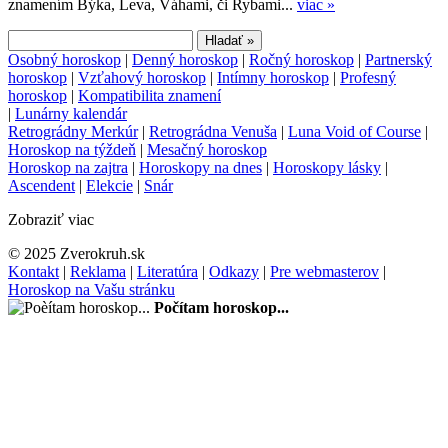
znamením Býka, Leva, Váhami, či Rybami...
viac »
Osobný horoskop
|
Denný horoskop
|
Ročný horoskop
|
Partnerský
horoskop
|
Vzťahový horoskop
|
Intímny horoskop
|
Profesný
horoskop
|
Kompatibilita znamení
|
Lunárny kalendár
Retrográdny Merkúr
|
Retrográdna Venuša
|
Luna Void of Course
|
Horoskop na týždeň
|
Mesačný horoskop
Horoskop na zajtra
|
Horoskopy na dnes
|
Horoskopy lásky
|
Ascendent
|
Elekcie
|
Snár
Zobraziť viac
© 2025 Zverokruh.sk
Kontakt
|
Reklama
|
Literatúra
|
Odkazy
|
Pre webmasterov
|
Horoskop na Vašu stránku
Počítam horoskop...