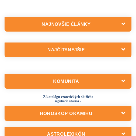
NAJNOVŠIE ČLÁNKY
NAJČÍTANEJŠIE
KOMUNITA
Z katalógu ezoterických služieb:
registrácia zdarma »
HOROSKOP OKAMIHU
ASTROLEXIKÓN