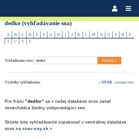
dedko (vyhľadávanie sna)
A
B
C
D
E
F
G
H
I
J
K
L
M
N
O
P
R
S
T
U
V
Z
Vyhľadávanie snov:
Výsledky vyhľadávania:
« SNÁR
- zoznam snov
Pre frázu
"dedko"
sa v našej databáze snov zatiaľ
nenechádza žiadny zodpovedajúci sen.
Skúste toto vyhľadávanie zopakovať v centrálnej databáze
snov na
snar-sny.sk »